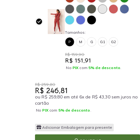
Tamanhos:
P
M
G
G1
G2
R$ 159,90
R$ 151,91
No
PIX
com
5% de desconto
.
R$ 259,80
R$ 246,81
ou R$ 259,80 em até 6x de R$ 43,30 sem juros no
cartão
No
PIX
com
5% de desconto
.
Adicionar Embalagem para presente