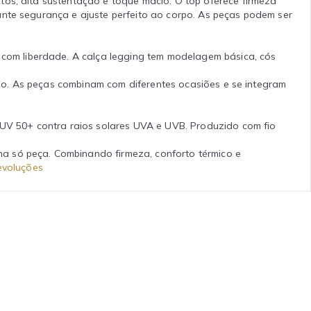
tos, alta sustentação e toque macio. O top oferece firmeza
ante segurança e ajuste perfeito ao corpo. As peças podem ser
com liberdade. A calça legging tem modelagem básica, cós
tilo. As peças combinam com diferentes ocasiões e se integram
.
UV 50+ contra raios solares UVA e UVB. Produzido com fio
a só peça. Combinando firmeza, conforto térmico e
evoluções