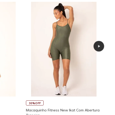
45
30%OFF
Rega
Macaquinho Fitness New Ikat Com Abertura