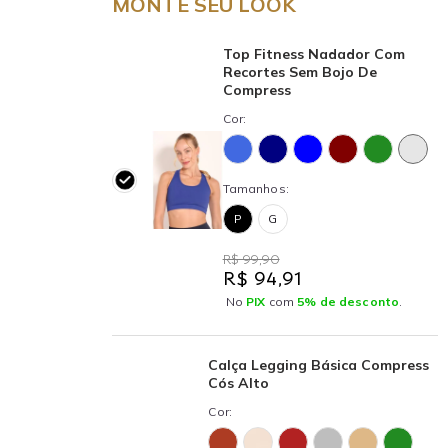
MONTE SEU LOOK
Top Fitness Nadador Com
Recortes Sem Bojo De
Compress
Cor:
Tamanhos:
P
G
R$ 99,90
R$ 94,91
No
PIX
com
5% de desconto
.
Calça Legging Básica Compress
Cós Alto
Cor: