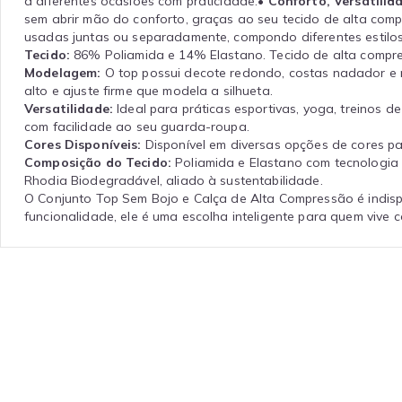
a diferentes ocasiões com praticidade.
• Conforto, Versatilid
sem abrir mão do conforto, graças ao seu tecido de alta comp
usadas juntas ou separadamente, compondo diferentes estilos
Tecido:
86% Poliamida e 14% Elastano. Tecido de alta compres
Modelagem:
O top possui decote redondo, costas nadador e 
alto e ajuste firme que modela a silhueta.
Versatilidade:
Ideal para práticas esportivas, yoga, treinos d
com facilidade ao seu guarda-roupa.
Cores Disponíveis:
Disponível em diversas opções de cores pa
Composição do Tecido:
Poliamida e Elastano com tecnologia
Rhodia Biodegradável, aliado à sustentabilidade.
O Conjunto Top Sem Bojo e Calça de Alta Compressão é indisp
funcionalidade, ele é uma escolha inteligente para quem vive 