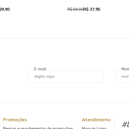
29,90
R$ 37,95
R$ 69,00
E-mail
No
Promoções
Atendimento
#L
Regras e regulamentos de promoções
Nossas Lojas