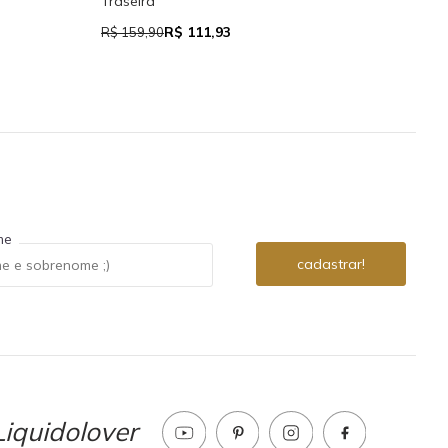
Traseira
R$ 111,93
R$ 7
R$ 159,90
me
iquidolover