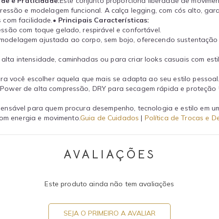
ade e Praticidade:
Este conjunto proporciona liberdade de movimen
ressão e modelagem funcional. A calça legging, com cós alto, gar
 com facilidade.
• Principais Características:
são com toque gelado, respirável e confortável.
modelagem ajustada ao corpo, sem bojo, oferecendo sustentação 
e alta intensidade, caminhadas ou para criar looks casuais com es
ra você escolher aquela que mais se adapta ao seu estilo pessoal
 Power de alta compressão, DRY para secagem rápida e proteção 
ensável para quem procura desempenho, tecnologia e estilo em um
com energia e movimento.
Guia de Cuidados
|
Política de Trocas e D
AVALIAÇÕES
Este produto ainda não tem avaliações
SEJA O PRIMEIRO A AVALIAR