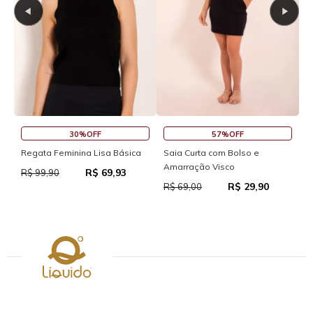
30%OFF
57%OFF
S
Regata Feminina Lisa Básica
Saia Curta com Bolso e
Amarração Visco
R$ 69,93
R
R$ 99,90
R$ 29,90
R$ 69,00