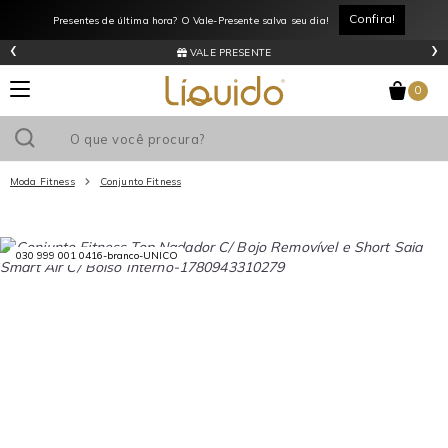
Confira!
Presentes de última hora? O Vale-Presente salva seu dia!
‹
›
VALE PRESENTE
0
Moda Fitness
Conjunto Fitness
Utilize o cupom
e ganhe
R$0
de desconto
em sua primeira
compra acima de R$
!
030 999 001 0416-branco-UNICO