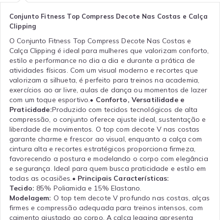
Conjunto Fitness Top Compress Decote Nas Costas e Calça
Clipping
O Conjunto Fitness Top Compress Decote Nas Costas e
Calça Clipping é ideal para mulheres que valorizam conforto,
estilo e performance no dia a dia e durante a prática de
atividades físicas. Com um visual moderno e recortes que
valorizam a silhueta, é perfeito para treinos na academia,
exercícios ao ar livre, aulas de dança ou momentos de lazer
com um toque esportivo.
• Conforto, Versatilidade e
Praticidade:
Produzido com tecidos tecnológicos de alta
compressão, o conjunto oferece ajuste ideal, sustentação e
liberdade de movimentos. O top com decote V nas costas
garante charme e frescor ao visual, enquanto a calça com
cintura alta e recortes estratégicos proporciona firmeza,
favorecendo a postura e modelando o corpo com elegância
e segurança. Ideal para quem busca praticidade e estilo em
todas as ocasiões.
• Principais Características:
Tecido:
85% Poliamida e 15% Elastano.
Modelagem:
O top tem decote V profundo nas costas, alças
firmes e compressão adequada para treinos intensos, com
caimento ajustado ao corpo. A calça legging apresenta