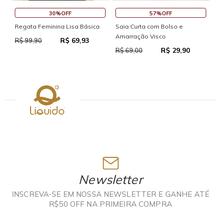
30%OFF
57%OFF
S
Regata Feminina Lisa Básica
Saia Curta com Bolso e
Amarração Visco
R$ 69,93
R
R$ 99,90
R$ 29,90
R$ 69,00
Newsletter
INSCREVA-SE EM NOSSA NEWSLETTER E GANHE ATÉ
R$50 OFF NA PRIMEIRA COMPRA