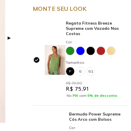
MONTE SEU LOOK
Regata Fitness Breeze
Supreme com Vazado Nas
Costas
▶
Cor:
Tamanhos:
P
G
G1
R$ 79,90
R$ 75,91
No
PIX
com
5% de desconto
.
Bermuda Power Supreme
Cós Arco com Bolsos
Cor: