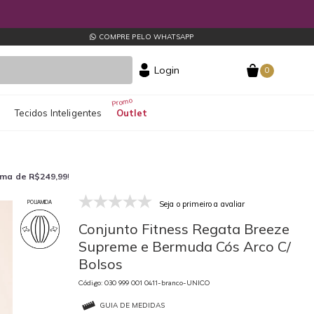
COMPRE PELO WHATSAPP
Login
0
s
Tecidos Inteligentes
Outlet
ima de R$249,99
!
Seja o primeiro a avaliar
POLIAMIDA
030 999 001 0411-branco-UNICO
03
Conjunto Fitness Regata Breeze
Supreme e Bermuda Cós Arco C/
Bolsos
Código: 030 999 001 0411-branco-UNICO
GUIA DE MEDIDAS