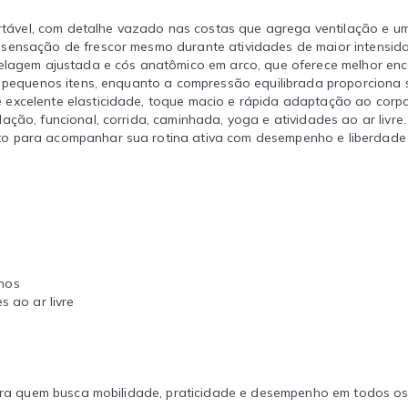
vel, com detalhe vazado nas costas que agrega ventilação e um 
 sensação de frescor mesmo durante atividades de maior intensid
gem ajustada e cós anatômico em arco, que oferece melhor encai
ar pequenos itens, enquanto a compressão equilibrada proporcion
 excelente elasticidade, toque macio e rápida adaptação ao corpo
ção, funcional, corrida, caminhada, yoga e atividades ao ar livre.
to para acompanhar sua rotina ativa com desempenho e liberdad
o
inos
s ao ar livre
 para quem busca mobilidade, praticidade e desempenho em todos o