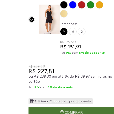
Tamanhos:
P
M
G
R$ 159,90
R$ 151,91
No
PIX
com
5% de desconto
.
R$ 239,80
R$ 227,81
ou R$ 239,80 em até 6x de R$ 39,97 sem juros no
cartão
No
PIX
com
5% de desconto
.
Adicionar Embalagem para presente
COMPRAR