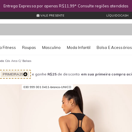
Entrega Expressa por apenas R$11,99* Consulte regiões atendidas
VALE PRESENTE
LÍQUIDOCASH
 Fitness
Roupas
Masculino
Moda Infantil
Bolsa E Acessório
da Cós Arco C/ Bolsos
PRIMEIRA25
e ganhe
R$25
de desconto
em sua primeira compra ac
030 999 001 0411-branco-UNICO