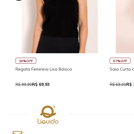
45%OFF
30%OFF
co
Saia Curta Reta com Cós
Macaquinho 
Traseira
R$ 37,95
R$
R$ 69,00
R$ 159,90