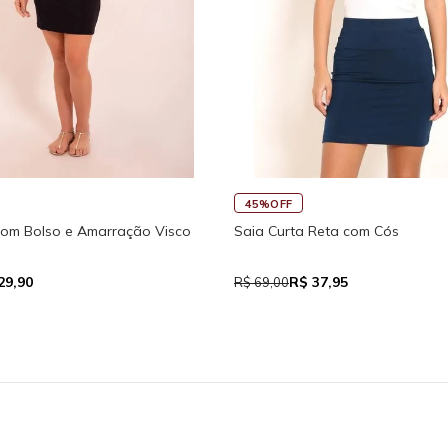
45%OFF
Regata Feminina de Alcinhas Re
Fitness New Ikat Com Abertura
R$ 39,05
 111,93
R$ 71,00