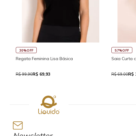
45%OFF
rração Visco
Saia Curta Reta com Cós
M
T
R$ 37,95
R$ 69,00
R
Newsletter