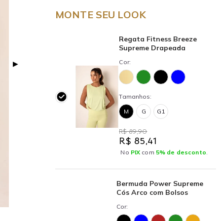
MONTE SEU LOOK
Regata Fitness Breeze
Supreme Drapeada
Cor:
▶
Tamanhos:
M
G
G1
R$ 89,90
R$ 85,41
No
PIX
com
5% de desconto
.
Bermuda Power Supreme
Cós Arco com Bolsos
Cor: