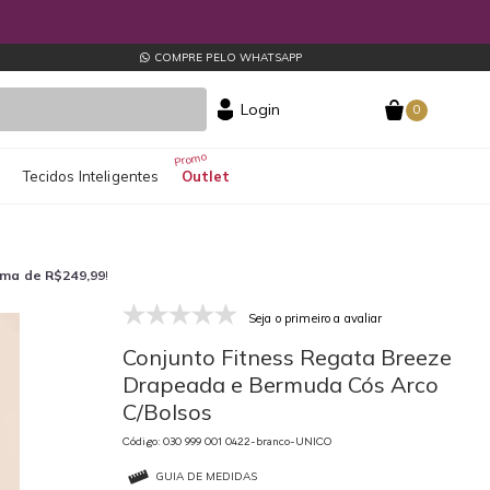
COMPRE PELO WHATSAPP
Login
0
s
Tecidos Inteligentes
Outlet
ima de R$249,99
!
Seja o primeiro a avaliar
030 999 001 0422-branco-UNICO
03
Conjunto Fitness Regata Breeze
Drapeada e Bermuda Cós Arco
C/Bolsos
Código: 030 999 001 0422-branco-UNICO
GUIA DE MEDIDAS