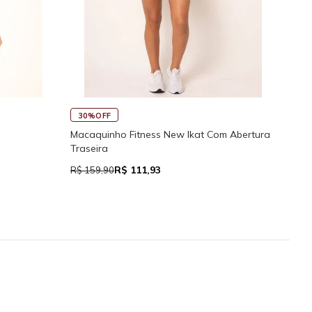
45%OFF
lcinhas Reguláveis
Calcinha de Biquíni Cali Cortininha Com
Regulador
R$ 76,94
R$ 139,90