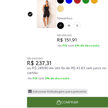
Tamanhos:
P
M
G
R$ 159,90
R$ 151,91
No
PIX
com
5% de desconto
.
R$ 249,80
R$ 237,31
ou R$ 249,80 em até 6x de R$ 41,63 sem juros no
cartão
No
PIX
com
5% de desconto
.
Adicionar Embalagem para presente
COMPRAR