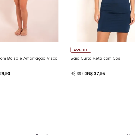
45%OFF
30%OFF
Regata Feminina de A
acaquinho Fitness New Ikat Com Abertura
raseira
R$ 39,05
R$ 111,93
R$ 71,00
$ 159,90