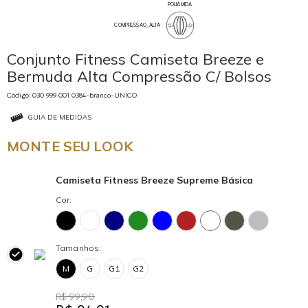
POLIAMIDA
COMPRESSAO_ALTA
Conjunto Fitness Camiseta Breeze e
Bermuda Alta Compressão C/ Bolsos
Código: 030 999 001 0384-branco-UNICO
GUIA DE MEDIDAS
MONTE SEU LOOK
Camiseta Fitness Breeze Supreme Básica
Cor:
Tamanhos:
M
G
G1
G2
R$ 99,90