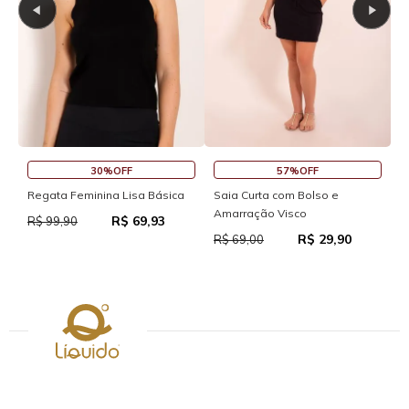
30%OFF
57%OFF
Saia
Regata Feminina Lisa Básica
Saia Curta com Bolso e
Amarração Visco
R$ 69,93
R$ 6
R$ 99,90
R$ 29,90
R$ 69,00