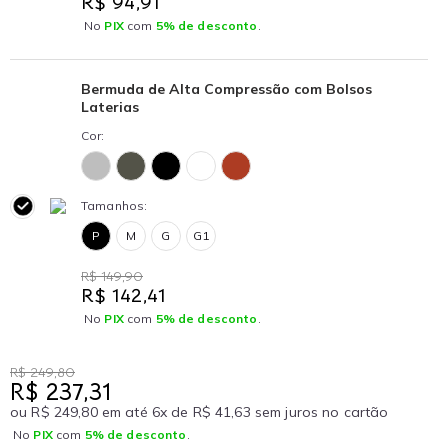
R$ 94,91
No
PIX
com
5% de desconto
.
Bermuda de Alta Compressão com Bolsos
Laterias
Cor:
Tamanhos:
P
M
G
G1
R$ 149,90
R$ 142,41
No
PIX
com
5% de desconto
.
R$ 249,80
R$ 237,31
ou R$ 249,80 em até 6x de R$ 41,63 sem juros no cartão
No
PIX
com
5% de desconto
.