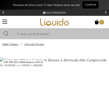
Confira!
Presentes de última hora? O Vale-Presente salva seu dia!
‹
›
VALE PRESENTE
0
Moda Fitness
Conjunto Fitness
Utilize o cupom
e ganhe
R$0
de desconto
em sua primeira
compra acima de R$
!
030 999 001 0384-branco-UNICO