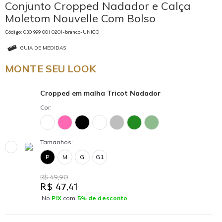
Conjunto Cropped Nadador e Calça
Moletom Nouvelle Com Bolso
Código: 030 999 001 0201-branco-UNICO
GUIA DE MEDIDAS
MONTE SEU LOOK
Cropped em malha Tricot Nadador
Cor:
Tamanhos:
P
M
G
G1
R$ 49,90
R$ 47,41
No
PIX
com
5% de desconto
.