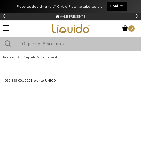
Confira!
Presentes de última hora? O Vale-Presente salva seu dia!
‹
›
VALE PRESENTE
0
Roupas
Conjunto Moda Casual
Utilize o cupom
e ganhe
R$0
de desconto
em sua primeira
compra acima de R$
!
030 999 001 0201-branco-UNICO