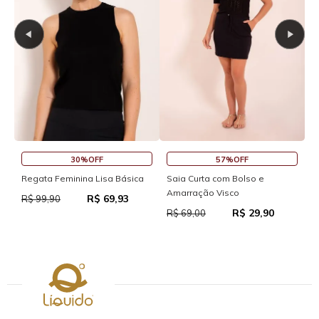
30%OFF
57%OFF
S
Regata Feminina Lisa Básica
Saia Curta com Bolso e
Amarração Visco
R$ 69,93
R
R$ 99,90
R$ 29,90
R$ 69,00