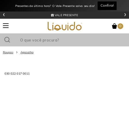
Confira!
Presentes de última hora? O Vale-Presente salva seu dia!
‹
›
VALE PRESENTE
0
Roupas
Agasalho
Utilize o cupom
e ganhe
R$0
de desconto
em sua primeira
030 022 017 0011
compra acima de R$
!