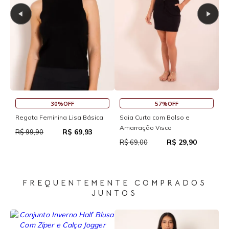
30%OFF
57%OFF
Saia Cu
egata Feminina Lisa Básica
Saia Curta com Bolso e
Amarração Visco
R$ 69,93
R$ 69,0
$ 99,90
R$ 29,90
R$ 69,00
FREQUENTEMENTE COMPRADOS
JUNTOS