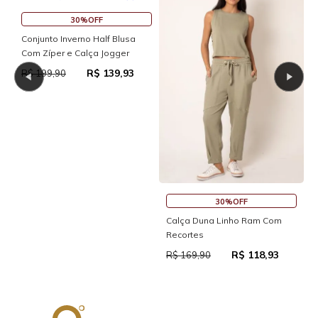
30%OFF
Calça De Linho com Forro
Amber
R$ 111,93
R$ 159,90
30%OFF
om
Blusa Moletinho Mullet Com
Fendas Laterais
93
R$ 69,93
R$ 99,90