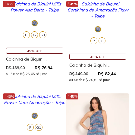
↓
↓
45%
45%
P
G
G1
P
G
45% OFF
45% OFF
Calcinha de Biquíni ...
Calcinha de Biquíni ...
R$ 76,94
R$ 139,90
R$ 82,44
R$ 149,90
ou 3x de R$ 25,65 s/ juros
ou 4x de R$ 20,61 s/ juros
↓
↓
45%
45%
P
G1