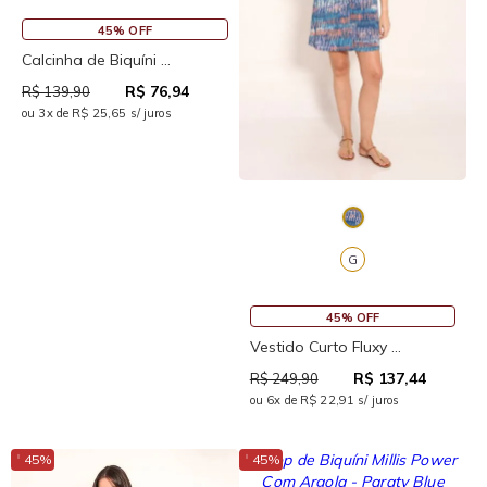
45% OFF
Calcinha de Biquíni ...
R$ 76,94
R$ 139,90
ou 3x de R$ 25,65 s/ juros
G
45% OFF
Vestido Curto Fluxy ...
R$ 137,44
R$ 249,90
ou 6x de R$ 22,91 s/ juros
↓
↓
45%
45%