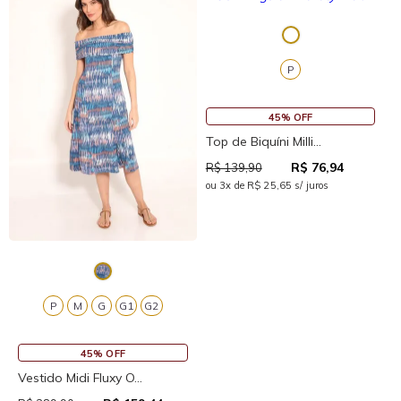
P
45% OFF
Top de Biquíni Milli...
R$ 76,94
R$ 139,90
ou 3x de R$ 25,65 s/ juros
P
M
G
G1
G2
45% OFF
Vestido Midi Fluxy O...