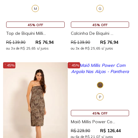
M
G
45% OFF
45% OFF
Top de Biquíni Milli...
Calcinha De Biquíni ...
R$ 76,94
R$ 76,94
R$ 139,90
R$ 139,90
ou 3x de R$ 25,65 s/ juros
ou 3x de R$ 25,65 s/ juros
↓
↓
45%
45%
P
45% OFF
Maiô Millis Power Co...
R$ 126,44
R$ 229,90
ou 6x de R$ 21,07 s/ juros