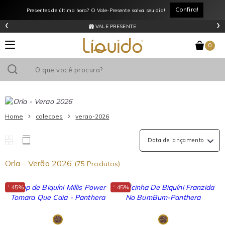
Confira!
Presentes de última hora? O Vale-Presente salva seu dia!
‹
›
VALE PRESENTE
0
Home
colecoes
verao-2026
Orla - Verão 2026
(75 Produtos)
↓
↓
45%
45%