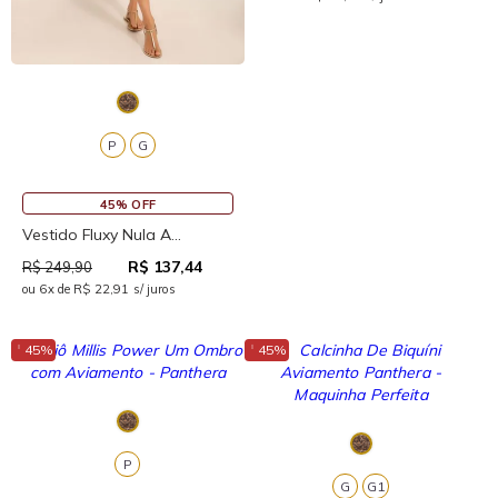
P
G
45% OFF
Vestido Fluxy Nula A...
R$ 137,44
R$ 249,90
ou 6x de R$ 22,91 s/ juros
↓
↓
45%
45%
P
G
G1