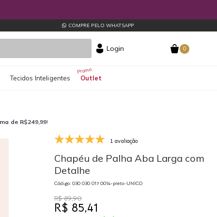
COMPRE PELO WHATSAPP
Login
0
s
Tecidos Inteligentes
Outlet
ima de R$249,99
!
1 avaliação
Chapéu de Palha Aba Larga com
Detalhe
Código: 030 030 017 0014-preto-UNICO
R$ 89,90
R$ 85,41