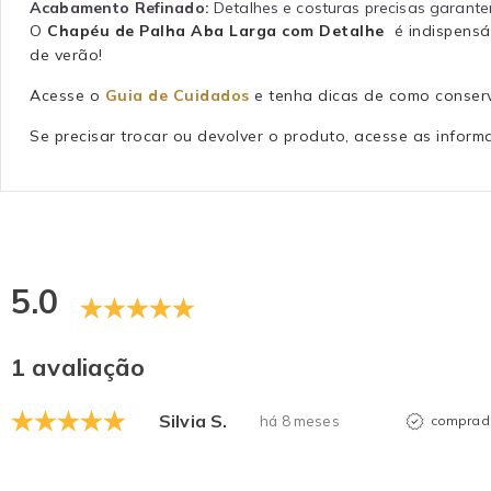
Acabamento Refinado:
Detalhes e costuras precisas garante
O
Chapéu de Palha Aba Larga com Detalhe
é indispensá
de verão!
Acesse o
Guia de Cuidados
e tenha dicas de como conserv
Se precisar trocar ou devolver o produto, acesse as info
5.0
1 avaliação
Silvia S.
há 8 meses
comprado