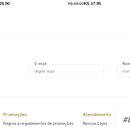
R$ 39,05
 111,93
R$ 71,00
E-mail
No
Promoções
Atendimento
#L
Regras e regulamentos de promoções
Nossas Lojas