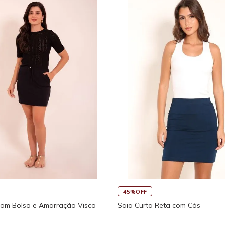
45%OFF
Regata Feminina de Alcinhas Re
Fitness New Ikat Com Abertura