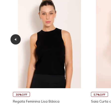
45%OFF
30%OFF
co
Saia Curta Reta com Cós
Macaquinho 
Traseira