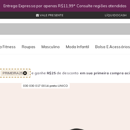
Entrega Expressa por apenas R$11,99* Consulte regiões atendidas
VALE PRESENTE
LÍQUIDOCASH
 Fitness
Roupas
Masculino
Moda Infantil
Bolsa E Acessório
PRIMEIRA25
e ganhe
R$25
de desconto
em sua primeira compra ac
030 030 017 0014-preto-UNICO