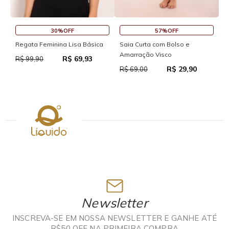
30%OFF
57%OFF
S
Regata Feminina Lisa Básica
Saia Curta com Bolso e
Amarração Visco
R$ 69,93
R
R$ 99,90
R$ 29,90
R$ 69,00
Newsletter
INSCREVA-SE EM NOSSA NEWSLETTER E GANHE ATÉ
R$50 OFF NA PRIMEIRA COMPRA