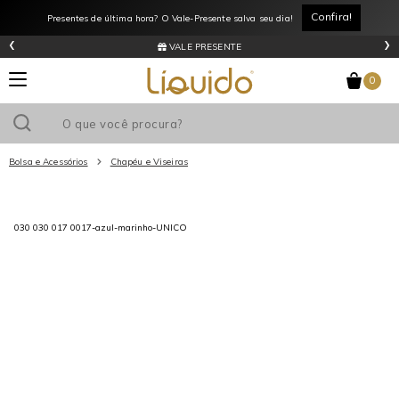
Confira!
Presentes de última hora? O Vale-Presente salva seu dia!
‹
›
VALE PRESENTE
0
Bolsa e Acessórios
Chapéu e Viseiras
Utilize o cupom
e ganhe
R$0
de desconto
em sua primeira
compra acima de R$
!
030 030 017 0017-azul-marinho-UNICO