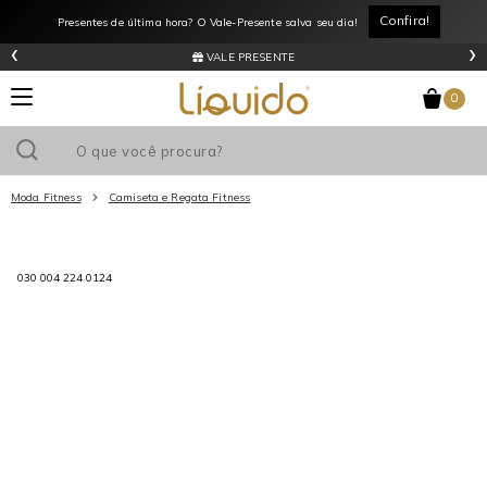
Confira!
Presentes de última hora? O Vale-Presente salva seu dia!
‹
›
VALE PRESENTE
0
Moda Fitness
Camiseta e Regata Fitness
Utilize o cupom
e ganhe
R$0
de desconto
em sua primeira
030 004 224 0124
compra acima de R$
!