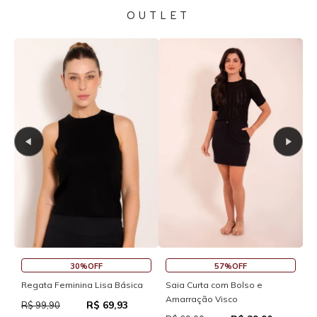
OUTLET
30%OFF
57%OFF
S
Regata Feminina Lisa Básica
Saia Curta com Bolso e
Amarração Visco
R$ 69,93
R
R$ 99,90