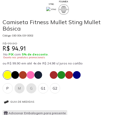
POLIAMIDA
STING
Camiseta Fitness Mullet Sting Mullet
Básica
Código: 030 004 037 0002
R$ 99,90
R$ 94,91
No
PIX
com
5% de desconto
.
Exceto nos produtos promocionais
ou R$ 99,90 em até 4x de R$ 24,98 s/ juros no cartão
P
M
G
G1
G2
GUIA DE MEDIDAS
Adicionar Embalagem para presente