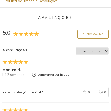
Política de Trocas e Devoluções
AVALIAÇÕES
5.0
QUERO AVALIAR
4 avaliações
Monica d.
há 2 semanas
comprador verificado
esta avaliação foi útil?
0
0