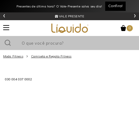
Confira!
Presentes de última hora? O Vale-Presente salva seu dia!
‹
›
VALE PRESENTE
0
Moda Fitness
Camiseta e Regata Fitness
Utilize o cupom
e ganhe
R$0
de desconto
em sua primeira
030 004 037 0002
compra acima de R$
!