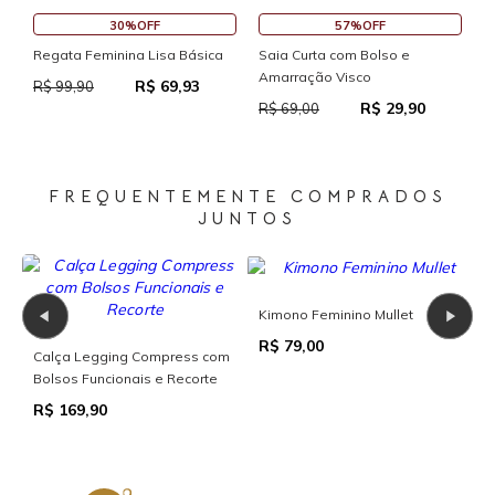
30%OFF
57%OFF
S
Regata Feminina Lisa Básica
Saia Curta com Bolso e
Amarração Visco
R$ 69,93
R
R$ 99,90
R$ 29,90
R$ 69,00
FREQUENTEMENTE COMPRADOS
JUNTOS
Kimono Feminino Mullet
C
R$ 79,00
Calça Legging Compress com
R
Bolsos Funcionais e Recorte
R$ 169,90