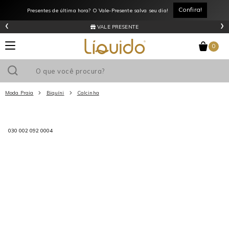
Aguarde...
Confira!
Presentes de última hora? O Vale-Presente salva seu dia!
‹
›
VALE PRESENTE
0
Moda Praia
Biquíni
Calcinha
Utilize o cupom
e ganhe
R$0
de desconto
em sua primeira
030 002 092 0004
compra acima de R$
!