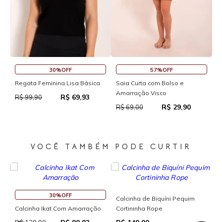
45%OFF
30%OFF
Saia Curta Reta com Cós
Macaquinho Fitness New Ikat
Com Abertura Traseira
R$ 37,95
R$ 69,00
0
R$ 111,93
R$ 159,90
VOCÊ TAMBÉM PODE CURTIR
30%OFF
Calcinha de Biquíni Pequim
Calcinha Ikat Com Amarração
Cortininha Rope
C
M