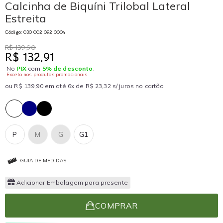
Calcinha de Biquíni Trilobal Lateral
Estreita
Código: 030 002 092 0004
R$ 139,90
R$ 132,91
No
PIX
com
5% de desconto
.
Exceto nos produtos promocionais
ou R$ 139,90 em até 6x de R$ 23,32 s/ juros no cartão
P
M
G
G1
GUIA DE MEDIDAS
Adicionar Embalagem para presente
COMPRAR