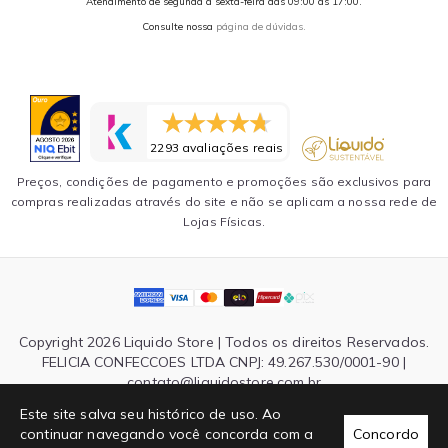
Atendimento de segunda a sexta-feira das 09:00 às 17:00.
Consulte nossa
página de dúvidas.
2293 avaliações reais
Preços, condições de pagamento e promoções são exclusivos para
compras realizadas através do site e não se aplicam a nossa rede de
Lojas Físicas.
Copyright 2026 Liquido Store | Todos os direitos Reservados.
FELICIA CONFECCOES LTDA CNPJ: 49.267.530/0001-90 |
contato@liquidostore.com.br
Endereço: Rua Silva Teles, 1465 - São Paulo, SP| CEP: 03026-
Este site salva seu histórico de uso. Ao
000
continuar navegando você concorda com a
Concordo