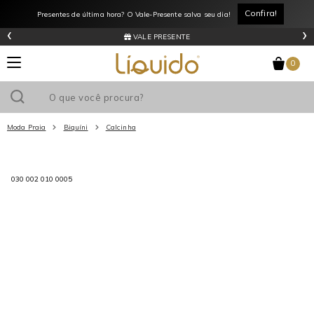
Confira!
Presentes de última hora? O Vale-Presente salva seu dia!
‹
›
VALE PRESENTE
0
Moda Praia
Biquíni
Calcinha
Utilize o cupom
e ganhe
R$0
de desconto
em sua primeira
030 002 010 0005
compra acima de R$
!