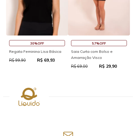
30%OFF
57%OFF
S
Regata Feminina Lisa Básica
Saia Curta com Bolso e
Amarração Visco
R$ 69,93
R
R$ 99,90
R$ 29,90
R$ 69,00