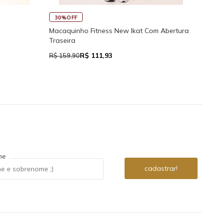
45
30%OFF
Rega
Macaquinho Fitness New Ikat Com Abertura
Traseira
R$ 111,93
R$ 7
R$ 159,90
me