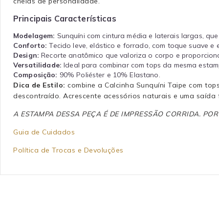
cheias de personalidade.
Principais Características
Modelagem:
Sunquíni com cintura média e laterais largas, que
Conforto:
Tecido leve, elástico e forrado, com toque suave e 
Design:
Recorte anatômico que valoriza o corpo e proporciona 
Versatilidade:
Ideal para combinar com tops da mesma estamp
Composição:
90% Poliéster e 10% Elastano.
Dica de Estilo:
combine a Calcinha Sunquíni Taipe com tops
descontraído. Acrescente acessórios naturais e uma saída flu
A ESTAMPA DESSA PEÇA É DE IMPRESSÃO CORRIDA. PO
Guia de Cuidados
Política de Trocas e Devoluções