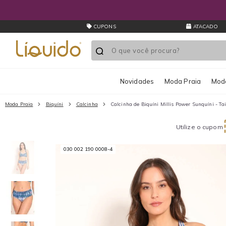
CUPONS
ATACADO
Novidades
Moda Praia
Moda
Moda Praia
Biquíni
Calcinha
Calcinha de Biquíni Millis Power Sunquíni - Ta
Utilize o cupom
030 002 190 0008-4