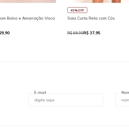
45%OFF
com Bolso e Amarração Visco
Saia Curta Reta com Cós
29,90
R$ 37,95
R$ 69,00
E-mail
No