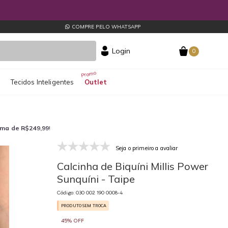
COMPRE PELO WHATSAPP
Login
0
s
Tecidos Inteligentes
Outlet
ima de R$249,99
!
Seja o primeiro a avaliar
030 002 190 0008-4
03
Calcinha de Biquíni Millis Power
Sunquíni - Taipe
Código: 030 002 190 0008-4
PRODUTO SEM TROCA
45% OFF