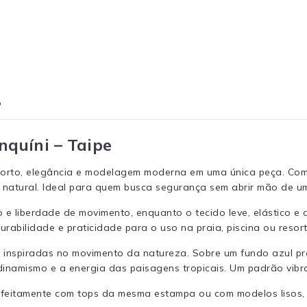
o
nquíni – Taipe
nforto, elegância e modelagem moderna em uma única peça. Com 
 natural. Ideal para quem busca segurança sem abrir mão de um 
o e liberdade de movimento, enquanto o tecido leve, elástico 
rabilidade e praticidade para o uso na praia, piscina ou resort
nspiradas no movimento da natureza. Sobre um fundo azul prof
dinamismo e a energia das paisagens tropicais. Um padrão vibran
perfeitamente com tops da mesma estampa ou com modelos lisos,