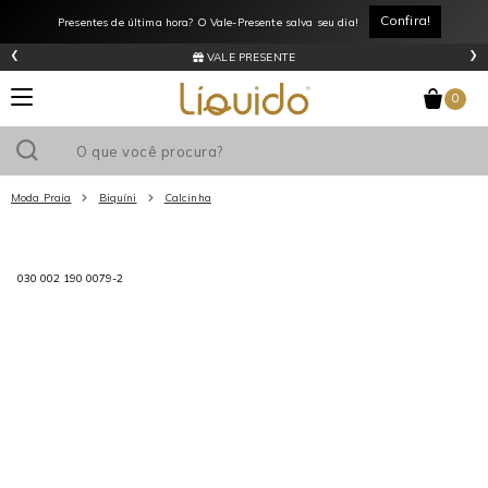
Confira!
Presentes de última hora? O Vale-Presente salva seu dia!
‹
›
VALE PRESENTE
0
Moda Praia
Biquíni
Calcinha
Utilize o cupom
e ganhe
R$0
de desconto
em sua primeira
030 002 190 0079-2
compra acima de R$
!