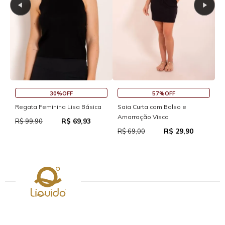
30%OFF
57%OFF
S
Regata Feminina Lisa Básica
Saia Curta com Bolso e
Amarração Visco
R$ 69,93
R
R$ 99,90
R$ 29,90
R$ 69,00