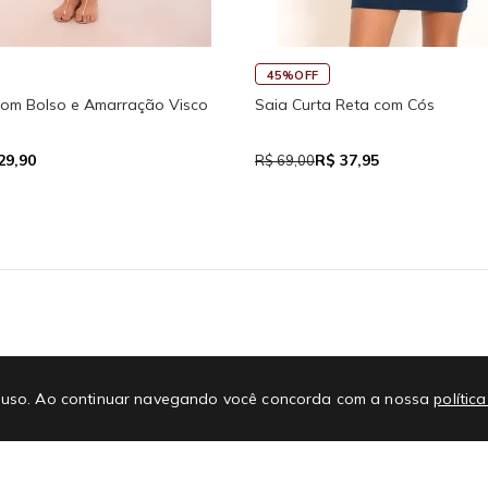
FF
45%OFF
inho Fitness New Ikat Com Abertura
Regata Feminina de Alcinh
ra
R$ 111,93
R$ 39,05
,90
R$ 71,00
E-mail
No
 de uso. Ao continuar navegando você concorda com a nossa
polític