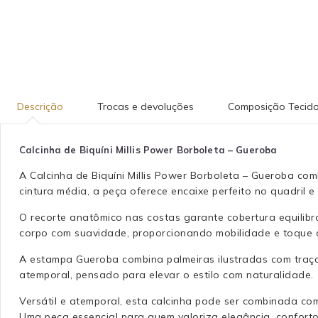
Descrição
Trocas e devoluções
Composição Tecid
Calcinha de Biquíni Millis Power Borboleta – Gueroba
A Calcinha de Biquíni Millis Power Borboleta – Gueroba co
cintura média, a peça oferece encaixe perfeito no quadril
O recorte anatômico nas costas garante cobertura equilib
corpo com suavidade, proporcionando mobilidade e toque ag
A estampa Gueroba combina palmeiras ilustradas com traços 
atemporal, pensado para elevar o estilo com naturalidade.
Versátil e atemporal, esta calcinha pode ser combinada co
Uma peça essencial para quem valoriza elegância, conforto