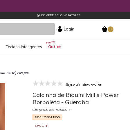
COMPRE PELO WHATSAPP
Login
0
s
Tecidos Inteligentes
Outlet
ima de R$249,99
!
Seja o primeiro a avaliar
030 002 190 0002-5
03
Calcinha de Biquíni Millis Power
Borboleta - Gueroba
Código: 030 002 190 0002-5
PRODUTO SEM TROCA
45% OFF