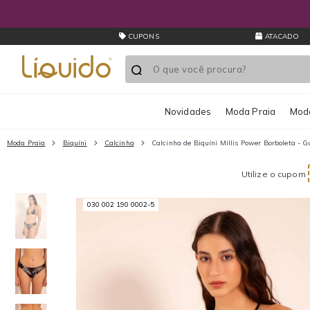
CUPONS
ATACADO
Novidades
Moda Praia
Moda
Moda Praia
Biquíni
Calcinha
Calcinha de Biquíni Millis Power Borboleta - 
Utilize o cupom
030 002 190 0002-5