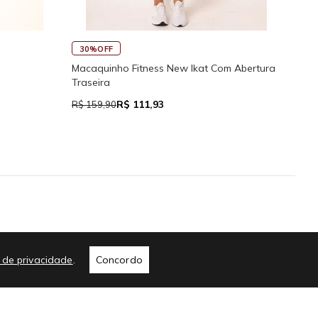
45%OFF
as Reguláveis
Calcinha de Biquíni Cali Cortininha Com
Regulador
R$ 76,94
R$ 139,90
me
a de privacidade
.
Concordo