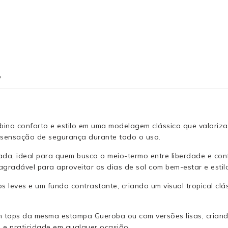
o
mbina conforto e estilo em uma modelagem clássica que valoriza
 e sensação de segurança durante todo o uso.
rada, ideal para quem busca o meio-termo entre liberdade e co
radável para aproveitar os dias de sol com bem-estar e estil
leves e um fundo contrastante, criando um visual tropical clás
m tops da mesma estampa Gueroba ou com versões lisas, criando
 e praticidade em qualquer ocasião.