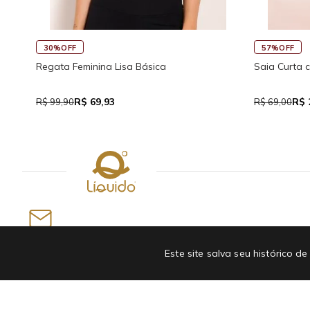
45%OFF
30%O
o Visco
Saia Curta Reta com Cós
Macaqu
Trasei
R$ 37,95
R$ 69,00
R$ 159
Newsletter
Este site salva seu histórico
INSCREVA-SE EM NOSSA NEWSLETTER E GANHE
ATÉ R$50 OFF NA PRIMEIRA COMPRA