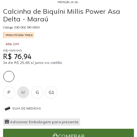
PROTEÇÃO_UV_50+
Calcinha de Biquíni Millis Power Asa
Delta - Maraú
Código: 030 002 190 0003
PRODUTO SEM TROCA
45% OFF
R$ 139,90
R$ 76,94
3x de R$ 25,65 s/ juros no cartão
P
M
G
G1
GUIA DE MEDIDAS
Adicionar Embalagem para presente
COMPRAR