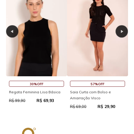
30%OFF
57%OFF
S
Regata Feminina Lisa Básica
Saia Curta com Bolso e
Amarração Visco
R$ 69,93
R
R$ 99,90
R$ 29,90
R$ 69,00