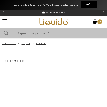
Confira!
Presentes de última hora? O Vale-Presente salva seu dia!
‹
›
VALE PRESENTE
0
Moda Praia
Biquíni
Calcinha
Utilize o cupom
e ganhe
R$0
de desconto
em sua primeira
030 002 190 0003
compra acima de R$
!