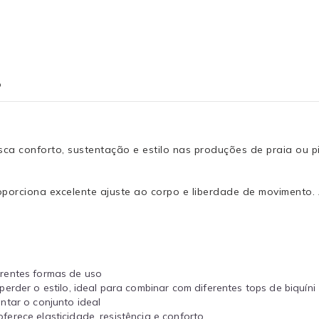
o
sca conforto, sustentação e estilo nas produções de praia ou p
orciona excelente ajuste ao corpo e liberdade de movimento. 
erentes formas de uso
rder o estilo, ideal para combinar com diferentes tops de biquíni
ntar o conjunto ideal
ferece elasticidade, resistência e conforto