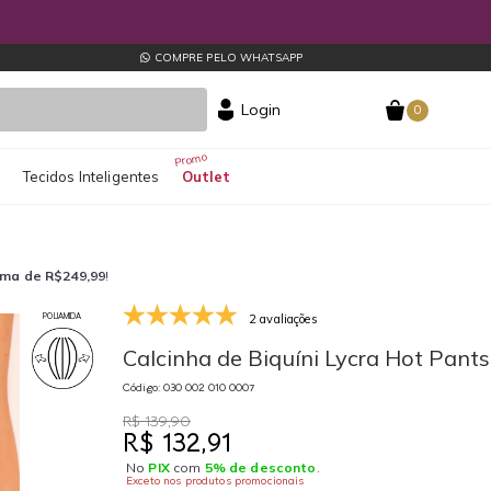
COMPRE PELO WHATSAPP
Login
0
s
Tecidos Inteligentes
Outlet
ima de R$249,99
!
2 avaliações
POLIAMIDA
030 002 010 0007
03
Calcinha de Biquíni Lycra Hot Pants
Código: 030 002 010 0007
R$ 139,90
R$ 132,91
No
PIX
com
5% de desconto
.
Exceto nos produtos promocionais