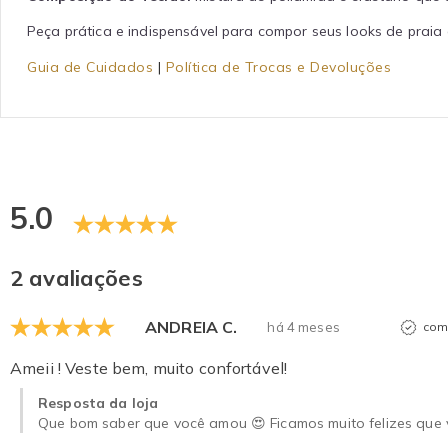
Peça prática e indispensável para compor seus looks de praia 
Guia de Cuidados
|
Política de Trocas e Devoluções
5.0
2 avaliações
ANDREIA C.
há 4 meses
com
Ameii ! Veste bem, muito confortável!
Resposta da loja
Que bom saber que você amou 😍 Ficamos muito felizes que v