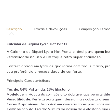
Descrição
Trocas e devoluções
Composição Tecid
Calcinha de Biquíni Lycra Hot Pants
A Calcinha de Biquíni Lycra Hot Pants é ideal para quem bu
versatilidade no uso e um toque retrô super charmoso.
Confeccionada em lycra de qualidade com toque macio, prop
sua preferência e necessidade de conforto.
Principais Características
Tecido:
84% Poliamida, 16% Elastano
Modelagem:
Hot pants com cós alto dobrável que permite dif
Versatilidade:
Perfeita para quem deseja mais cobertura sem pe
Cores Disponíveis:
Disponível em diversas cores para você mo
Composição do Tecido:
Mistura de poliamida e elastano que o