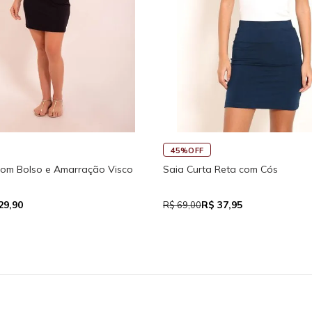
45%OFF
Regata Feminina de Alcinhas Re
Fitness New Ikat Com Abertura
R$ 39,05
 111,93
R$ 71,00