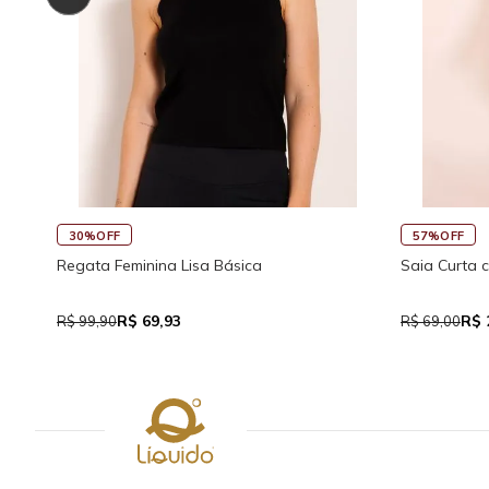
45%OFF
30%OFF
co
Saia Curta Reta com Cós
Macaquinho 
Traseira
R$ 37,95
R$
R$ 69,00
R$ 159,90