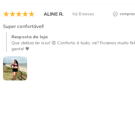
ALINE R.
há 8 meses
comprad
Super confortável!
Resposta da loja
Que delícia ler isso! 😍 Conforto é tudo, né? Ficamos muito 
gente! 💖