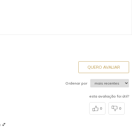
QUERO AVALIAR
Ordenar por
esta avaliação foi útil?
0
0
 💕