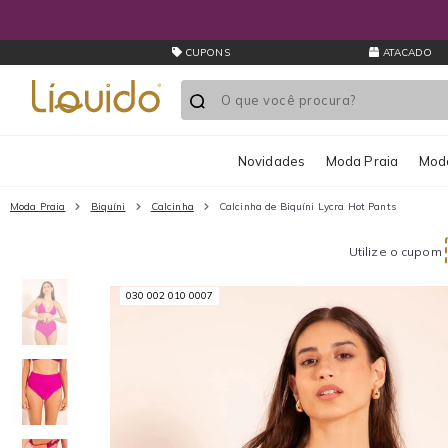
CUPONS
ATACADO
Novidades
Moda Praia
Moda
Moda Praia
Biquíni
Calcinha
Calcinha de Biquíni Lycra Hot Pants
Utilize o cupom
030 002 010 0007