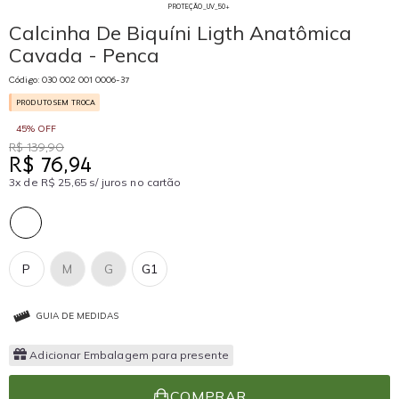
PROTEÇÃO_UV_50+
Calcinha De Biquíni Ligth Anatômica
Cavada - Penca
Código: 030 002 001 0006-37
PRODUTO SEM TROCA
45% OFF
R$ 139,90
R$ 76,94
3x de R$ 25,65 s/ juros no cartão
P
M
G
G1
GUIA DE MEDIDAS
Adicionar Embalagem para presente
COMPRAR