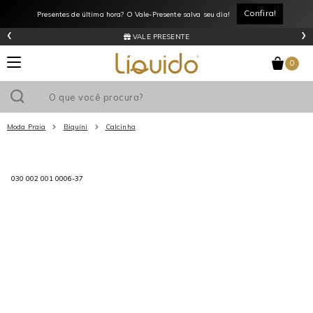
Confira!
Presentes de última hora? O Vale-Presente salva seu dia!
‹
›
VALE PRESENTE
0
Moda Praia
Biquíni
Calcinha
Utilize o cupom
e ganhe
R$0
de desconto
em sua primeira
compra acima de R$
!
030 002 001 0006-37