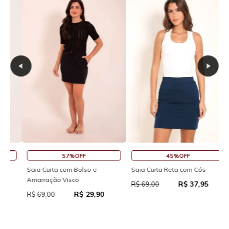
30%OFF
45%OFF
Macaquinho Fitness New Ikat
R
Saia Curta Reta com Cós
Com Abertura Traseira
R
R$ 37,95
R$ 69,00
R$ 111,93
R$ 159,90
R