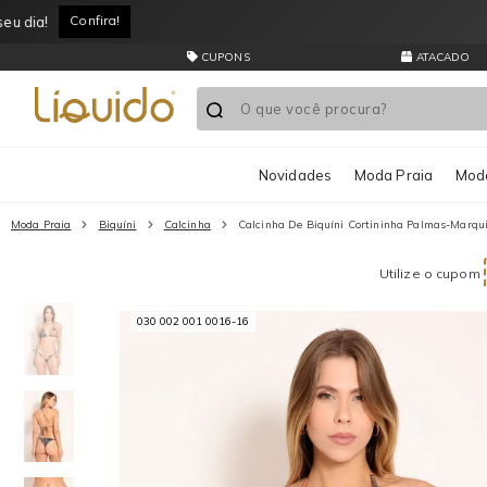
CUPONS
ATACADO
Novidades
Moda Praia
Moda
Moda Praia
Biquíni
Calcinha
Calcinha De Biquíni Cortininha Palmas-Marqui
Utilize o cupom
030 002 001 0016-16