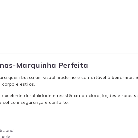
o
lmas-Marquinha Perfeita
 para quem busca um visual moderno e confortável à beira-mar.
 corpo e estilos.
excelente durabilidade e resistência ao cloro, loções e raios 
o sol com segurança e conforto.
icional.
 pele.