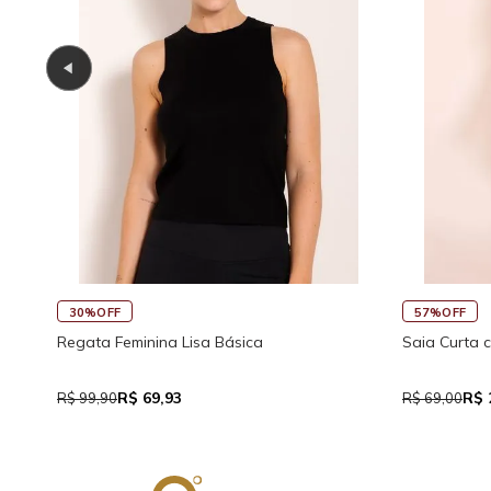
45%OFF
30%OFF
co
Saia Curta Reta com Cós
Macaquinho 
Traseira
R$ 37,95
R$
R$ 69,00
R$ 159,90