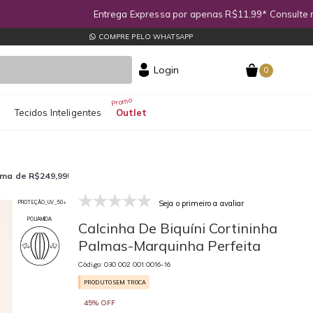
COMPRE PELO WHATSAPP
Login
0
s
Tecidos Inteligentes
Outlet
ima de R$249,99
!
Seja o primeiro a avaliar
PROTEÇÃO_UV_50+
030 002 001 0016-16
03
POLIAMIDA
Calcinha De Biquíni Cortininha
Palmas-Marquinha Perfeita
Código: 030 002 001 0016-16
PRODUTO SEM TROCA
45% OFF