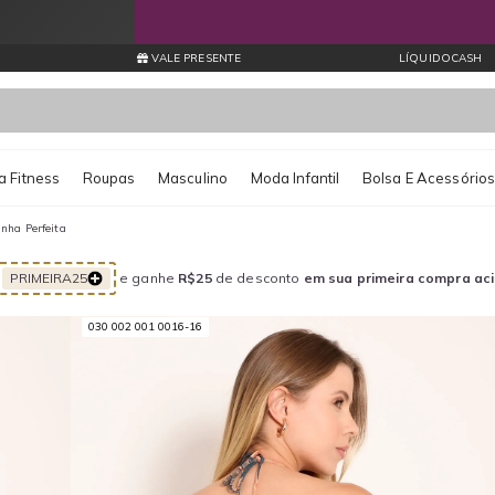
Entrega Expressa por apenas R$11,99* Consulte regiões atendidas
VALE PRESENTE
LÍQUIDOCASH
 Fitness
Roupas
Masculino
Moda Infantil
Bolsa E Acessório
nha Perfeita
PRIMEIRA25
e ganhe
R$25
de desconto
em sua primeira compra ac
030 002 001 0016-16