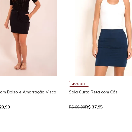
45%OFF
Fitness New Ikat Com Abertura
Regata Feminina de Alcinhas Re
 111,93
R$ 39,05
R$ 71,00