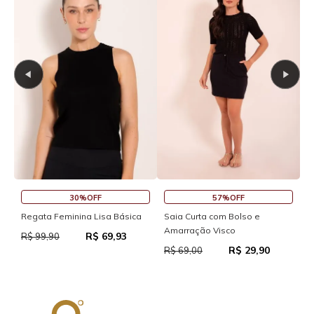
30%OFF
57%OFF
S
Regata Feminina Lisa Básica
Saia Curta com Bolso e
Amarração Visco
R$ 69,93
R
R$ 99,90
R$ 29,90
R$ 69,00