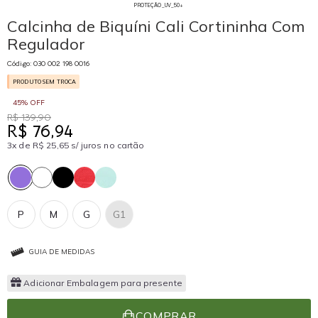
PROTEÇÃO_UV_50+
Calcinha de Biquíni Cali Cortininha Com
Regulador
Código: 030 002 198 0016
PRODUTO SEM TROCA
45% OFF
R$ 139,90
R$ 76,94
3x de R$ 25,65 s/ juros no cartão
P
M
G
G1
GUIA DE MEDIDAS
Adicionar Embalagem para presente
COMPRAR