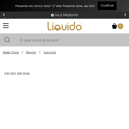
Confira!
Presentes de última hora? O Vale-Presente salva seu dia!
‹
›
VALE PRESENTE
0
Moda Praia
Biquíni
Calcinha
Utilize o cupom
e ganhe
R$0
de desconto
em sua primeira
030 002 198 0016
compra acima de R$
!