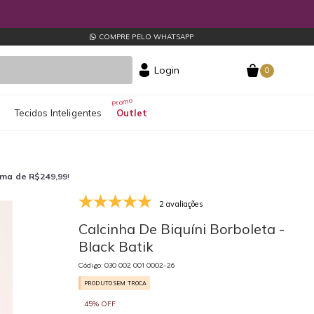
COMPRE PELO WHATSAPP
Login
0
s
Tecidos Inteligentes
Outlet
ima de R$249,99
!
2 avaliações
030 002 001 0002-26
03
Calcinha De Biquíni Borboleta -
Black Batik
Código: 030 002 001 0002-26
PRODUTO SEM TROCA
45% OFF