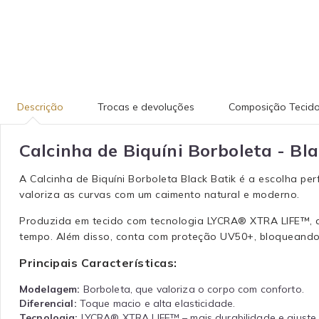
Descrição
Trocas e devoluções
Composição Tecid
Calcinha de Biquíni Borboleta - Bl
A Calcinha de Biquíni Borboleta Black Batik é a escolha p
valoriza as curvas com um caimento natural e moderno.
Produzida em tecido com tecnologia LYCRA® XTRA LIFE™, a p
tempo. Além disso, conta com proteção UV50+, bloqueando
Principais Características:
Modelagem:
Borboleta, que valoriza o corpo com conforto.
Diferencial:
Toque macio e alta elasticidade.
Tecnologia:
LYCRA® XTRA LIFE™ – mais durabilidade e ajuste p