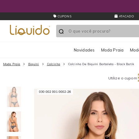
CUPONS
ATACADO
Novidades
Moda Praia
Moda
Moda Praia
Biquíni
Calcinha
Calcinha De Biquíni Borboleta - Black Batik
Utilize o cupom
030 002 001 0002-26