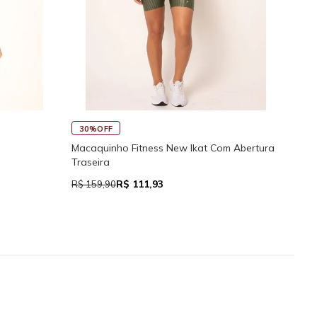
45
30%OFF
Rega
Macaquinho Fitness New Ikat Com Abertura
Traseira
R$ 111,93
R$ 7
R$ 159,90