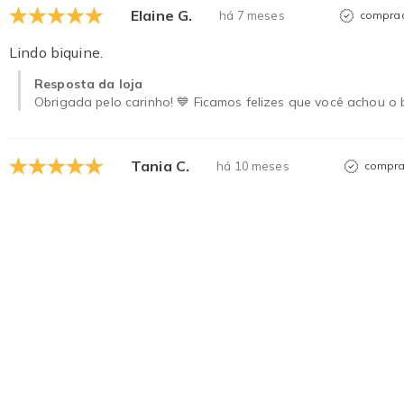
Elaine G.
há 7 meses
comprad
Lindo biquine.
Resposta da loja
Obrigada pelo carinho! 💙 Ficamos felizes que você achou o b
Tania C.
há 10 meses
compra