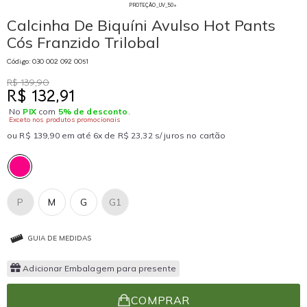
PROTEÇÃO_UV_50+
Calcinha De Biquíni Avulso Hot Pants
Cós Franzido Trilobal
Código: 030 002 092 0051
R$ 139,90
R$ 132,91
No
PIX
com
5% de desconto
.
Exceto nos produtos promocionais
ou R$ 139,90 em até 6x de R$ 23,32 s/ juros no cartão
P
M
G
G1
GUIA DE MEDIDAS
Adicionar Embalagem para presente
COMPRAR