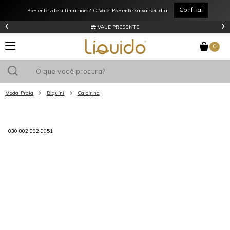
Confira!
Presentes de última hora? O Vale-Presente salva seu dia!
‹
›
VALE PRESENTE
0
Moda Praia
Biquíni
Calcinha
Utilize o cupom
e ganhe
R$0
de desconto
em sua primeira
030 002 092 0051
compra acima de R$
!