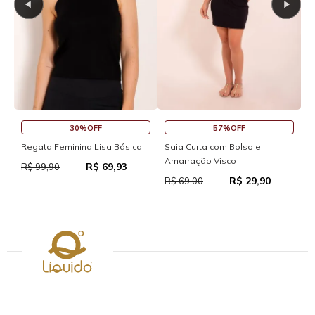
30%OFF
57%OFF
S
Regata Feminina Lisa Básica
Saia Curta com Bolso e
Amarração Visco
R$ 69,93
R
R$ 99,90
R$ 29,90
R$ 69,00