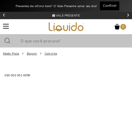
Confira!
Presentes de última hora? O Vale-Presente salva seu dia!
‹
›
VALE PRESENTE
0
Moda Praia
Biquíni
Calcinha
Utilize o cupom
e ganhe
R$0
de desconto
em sua primeira
compra acima de R$
!
030 002 001 0059