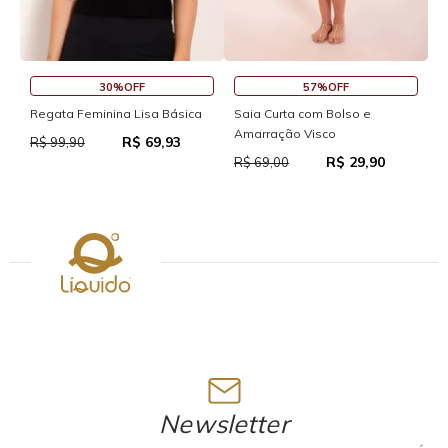
30%OFF
57%OFF
S
Regata Feminina Lisa Básica
Saia Curta com Bolso e
Amarração Visco
R$ 69,93
R
R$ 99,90
R$ 29,90
R$ 69,00
Newsletter