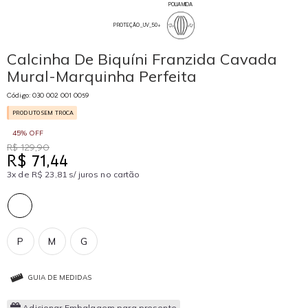
POLIAMIDA
PROTEÇÃO_UV_50+
Calcinha De Biquíni Franzida Cavada
Mural-Marquinha Perfeita
Código: 030 002 001 0059
PRODUTO SEM TROCA
45% OFF
R$ 129,90
R$ 71,44
3x de R$ 23,81 s/ juros no cartão
P
M
G
GUIA DE MEDIDAS
Adicionar Embalagem para presente