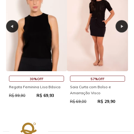
30%OFF
57%OFF
S
Regata Feminina Lisa Básica
Saia Curta com Bolso e
Amarração Visco
R$ 69,93
R
R$ 99,90
R$ 29,90
R$ 69,00