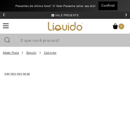
Confira!
Presentes de última hora? O Vale-Presente salva seu dia!
‹
›
VALE PRESENTE
0
Moda Praia
Biquíni
Calcinha
Utilize o cupom
e ganhe
R$0
de desconto
em sua primeira
compra acima de R$
!
030 002 092 0016