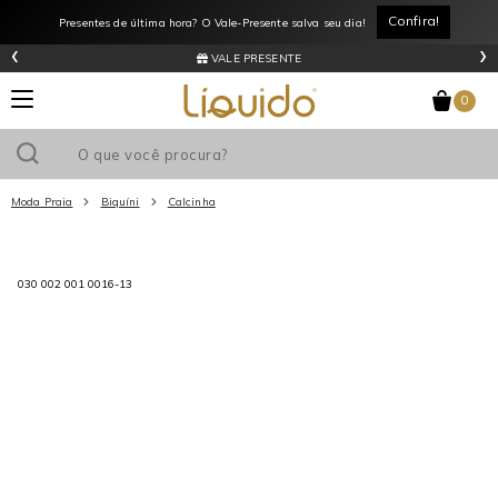
Confira!
Presentes de última hora? O Vale-Presente salva seu dia!
‹
›
VALE PRESENTE
0
Moda Praia
Biquíni
Calcinha
Utilize o cupom
e ganhe
R$0
de desconto
em sua primeira
030 002 001 0016-13
compra acima de R$
!