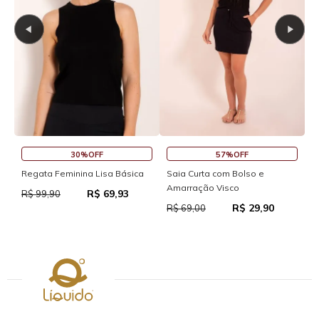
30%OFF
57%OFF
S
Regata Feminina Lisa Básica
Saia Curta com Bolso e
Amarração Visco
R$ 69,93
R
R$ 99,90
R$ 29,90
R$ 69,00