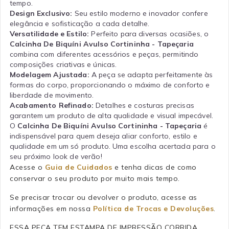
tempo.
Design Exclusivo:
Seu estilo moderno e inovador confere
elegância e sofisticação a cada detalhe.
Versatilidade e Estilo:
Perfeito para diversas ocasiões, o
Calcinha De Biquíni Avulso Cortininha - Tapeçaria
combina com diferentes acessórios e peças, permitindo
composições criativas e únicas.
Modelagem Ajustada:
A peça se adapta perfeitamente às
formas do corpo, proporcionando o máximo de conforto e
liberdade de movimento.
Acabamento Refinado:
Detalhes e costuras precisas
garantem um produto de alta qualidade e visual impecável.
O
Calcinha De Biquíni Avulso Cortininha - Tapeçaria
é
indispensável para quem deseja aliar conforto, estilo e
qualidade em um só produto. Uma escolha acertada para o
seu próximo look de verão!
Acesse o
Guia de Cuidados
e tenha dicas de como
conservar o seu produto por muito mais tempo.
Se precisar trocar ou devolver o produto, acesse as
informações em nossa
Política de Trocas e Devoluções
.
ESSA PEÇA TEM ESTAMPA DE IMPRESSÃO CORRIDA,