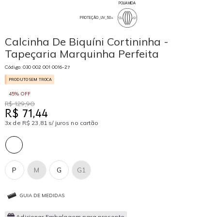
POLIAMIDA
PROTEÇÃO_UV_50+
Calcinha De Biquíni Cortininha -
Tapeçaria Marquinha Perfeita
Código: 030 002 001 0016-27
PRODUTO SEM TROCA
45% OFF
R$ 129,90
R$ 71,44
3x de R$ 23,81 s/ juros no cartão
P
M
G
G1
GUIA DE MEDIDAS
Adicionar Embalagem para presente