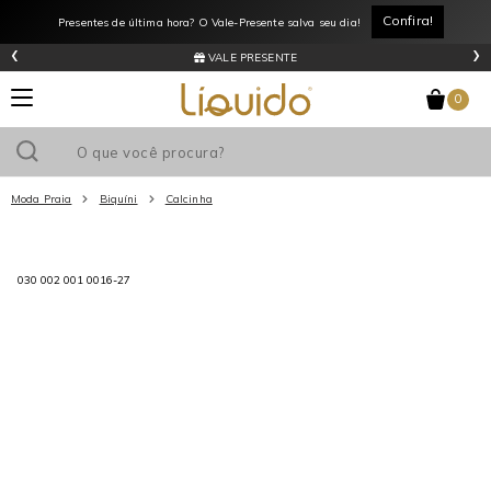
Confira!
Presentes de última hora? O Vale-Presente salva seu dia!
‹
›
VALE PRESENTE
0
Moda Praia
Biquíni
Calcinha
Utilize o cupom
e ganhe
R$0
de desconto
em sua primeira
030 002 001 0016-27
compra acima de R$
!