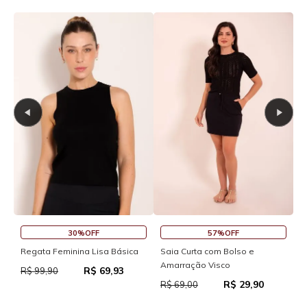
30%OFF
57%OFF
S
Regata Feminina Lisa Básica
Saia Curta com Bolso e
Amarração Visco
R$ 69,93
R
R$ 99,90
R$ 29,90
R$ 69,00