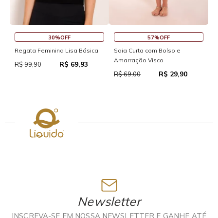
30%OFF
57%OFF
S
Regata Feminina Lisa Básica
Saia Curta com Bolso e
Amarração Visco
R$ 69,93
R
R$ 99,90
R$ 29,90
R$ 69,00
Newsletter
INSCREVA-SE EM NOSSA NEWSLETTER E GANHE ATÉ