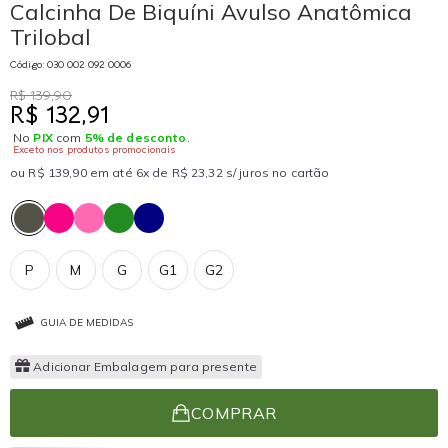
Calcinha De Biquíni Avulso Anatômica
Trilobal
Código: 030 002 092 0006
R$ 139,90
R$ 132,91
No
PIX
com
5% de desconto
.
Exceto nos produtos promocionais
ou R$ 139,90 em até 6x de R$ 23,32 s/ juros no cartão
P
M
G
G1
G2
GUIA DE MEDIDAS
Adicionar Embalagem para presente
COMPRAR