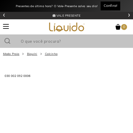
Confira!
Presentes de última hora? O Vale-Presente salva seu dia!
‹
›
VALE PRESENTE
0
Moda Praia
Biquíni
Calcinha
Utilize o cupom
e ganhe
R$0
de desconto
em sua primeira
compra acima de R$
!
030 002 092 0006