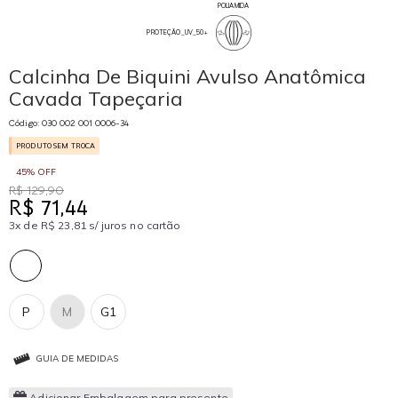
POLIAMIDA
PROTEÇÃO_UV_50+
Calcinha De Biquini Avulso Anatômica
Cavada Tapeçaria
Código: 030 002 001 0006-34
PRODUTO SEM TROCA
45% OFF
R$ 129,90
R$ 71,44
3x de R$ 23,81 s/ juros no cartão
P
M
G1
GUIA DE MEDIDAS
Adicionar Embalagem para presente