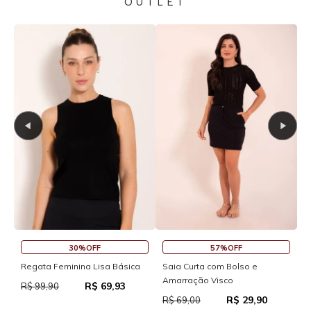
OUTLET
30%OFF
57%OFF
S
Regata Feminina Lisa Básica
Saia Curta com Bolso e
Amarração Visco
R$ 69,93
R
R$ 99,90
R$ 29,90
R$ 69,00