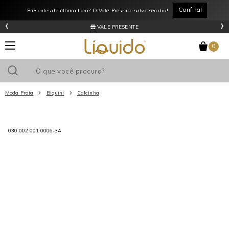
Confira!
Presentes de última hora? O Vale-Presente salva seu dia!
‹
›
VALE PRESENTE
0
Moda Praia
Biquíni
Calcinha
Utilize o cupom
e ganhe
R$0
de desconto
em sua primeira
030 002 001 0006-34
compra acima de R$
!