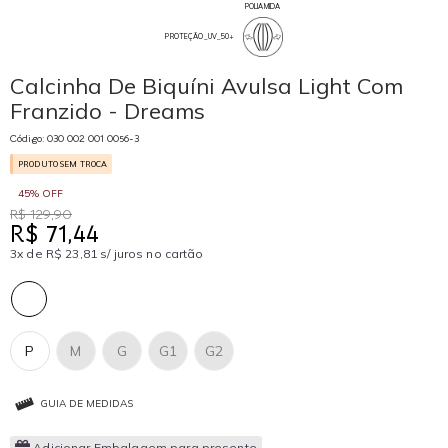
POLIAMIDA
PROTEÇÃO_UV_50+
Calcinha De Biquíni Avulsa Light Com
Franzido - Dreams
Código: 030 002 001 0056-3
PRODUTO SEM TROCA
45% OFF
R$ 129,90
R$ 71,44
3x de R$ 23,81 s/ juros no cartão
P
M
G
G1
G2
GUIA DE MEDIDAS
Adicionar Embalagem para presente