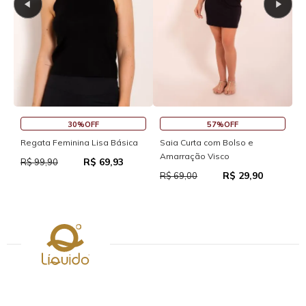
30%OFF
57%OFF
S
Regata Feminina Lisa Básica
Saia Curta com Bolso e
Amarração Visco
R$ 69,93
R
R$ 99,90
R$ 29,90
R$ 69,00