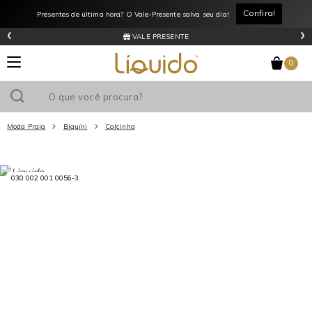
Confira!
Presentes de última hora? O Vale-Presente salva seu dia!
‹
›
VALE PRESENTE
0
Moda Praia
Biquíni
Calcinha
Utilize o cupom
e ganhe
R$0
de desconto
em sua primeira
030 002 001 0056-3
compra acima de R$
!