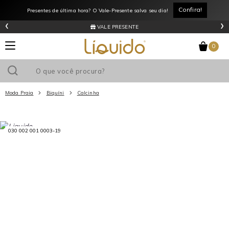
Confira!
Presentes de última hora? O Vale-Presente salva seu dia!
‹
›
VALE PRESENTE
0
Moda Praia
Biquíni
Calcinha
Utilize o cupom
e ganhe
R$0
de desconto
em sua primeira
compra acima de R$
!
030 002 001 0003-19