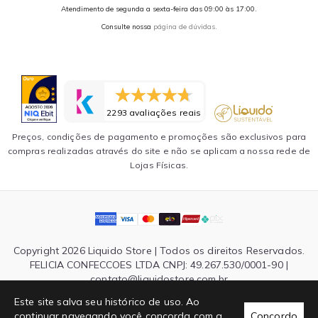
Atendimento de segunda a sexta-feira das 09:00 às 17:00.
Consulte nossa
página de dúvidas.
2293 avaliações reais
Preços, condições de pagamento e promoções são exclusivos para
compras realizadas através do site e não se aplicam a nossa rede de
Lojas Físicas.
Copyright 2026 Liquido Store | Todos os direitos Reservados.
FELICIA CONFECCOES LTDA CNPJ: 49.267.530/0001-90 |
contato@liquidostore.com.br
Endereço: Rua Silva Teles, 1465 - São Paulo, SP| CEP: 03026-
Este site salva seu histórico de uso. Ao
000
continuar navegando você concorda com a
Concordo