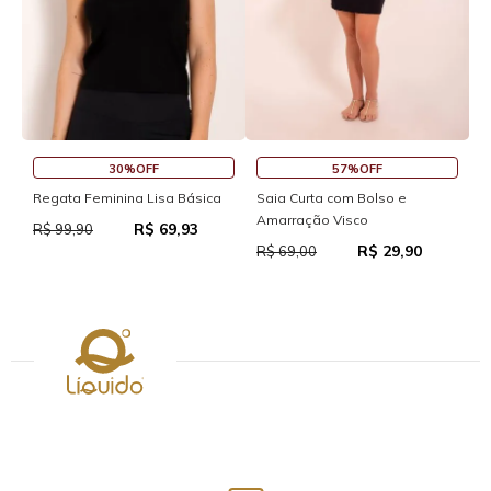
30%OFF
57%OFF
S
Regata Feminina Lisa Básica
Saia Curta com Bolso e
Amarração Visco
R$ 69,93
R
R$ 99,90
R$ 29,90
R$ 69,00