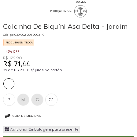
POLIAMIDA
PROTEÇÃO_UV_50+
Calcinha De Biquíni Asa Delta - Jardim
Código: 030 002 001 0003-19
PRODUTO SEM TROCA
45% OFF
R$ 129,90
R$ 71,44
3x de R$ 23,81 s/ juros no cartão
P
M
G
G1
GUIA DE MEDIDAS
Adicionar Embalagem para presente