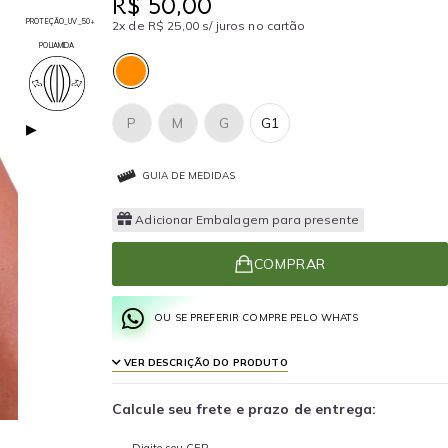
R$ 50,00
PROTEÇÃO_UV_50+
2x de R$ 25,00 s/ juros no cartão
POLIAMIDA
P
M
G
G1
▶
GUIA DE MEDIDAS
Adicionar Embalagem para presente
COMPRAR
OU SE PREFERIR COMPRE PELO WHATS
VER DESCRIÇÃO DO PRODUTO
Calcule seu frete e prazo de entrega:
Digite seu CEP