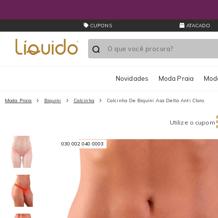
CUPONS
ATACADO
Novidades
Moda Praia
Moda
Moda Praia
Biquíni
Calcinha
Calcinha De Biquíni Asa Delta Anti Cloro
Utilize o cupom
030 002 040 0003