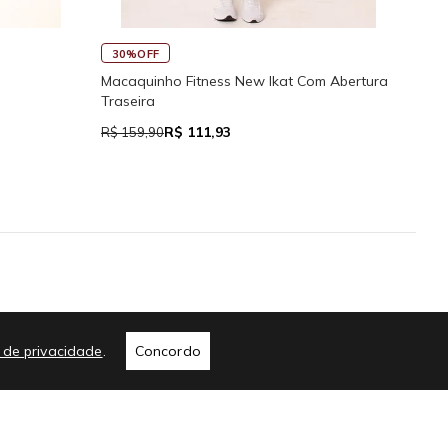
45%OFF
 New Ikat Com Abertura
Regata Feminina de Alcinhas Reguláveis
R$ 39,05
R$ 71,00
me
a de privacidade
.
Concordo