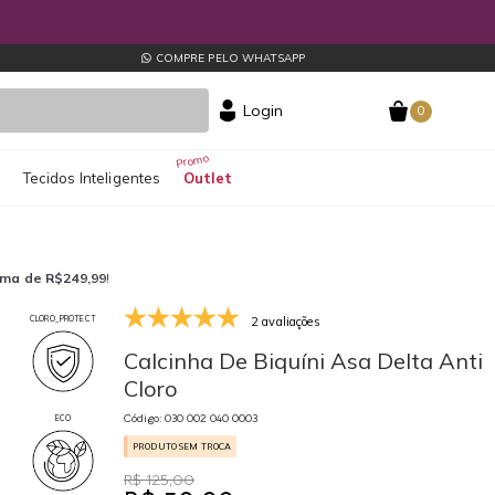
COMPRE PELO WHATSAPP
Login
0
s
Tecidos Inteligentes
Outlet
ima de R$249,99
!
2 avaliações
CLORO_PROTECT
030 002 040 0003
Calcinha De Biquíni Asa Delta Anti
Cloro
Código: 030 002 040 0003
ECO
PRODUTO SEM TROCA
R$ 125,00