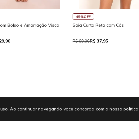
45%OFF
30%OFF
Saia Curta Reta com Cós
Macaquinho Fitness
Traseira
R$ 37,95
R$ 111,93
R$ 69,00
R$ 159,90
E-mail
No
 de uso. Ao continuar navegando você concorda com a nossa
polític