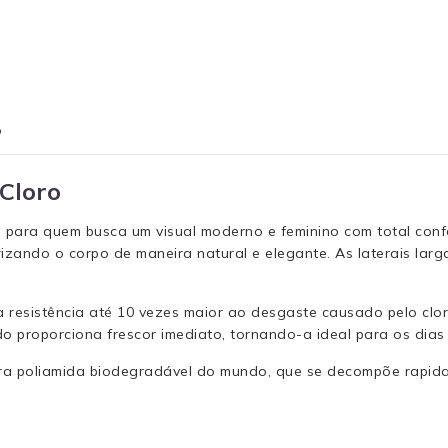
o
 Cloro
ta para quem busca um visual moderno e feminino com total conf
rizando o corpo de maneira natural e elegante. As laterais lar
 resistência até 10 vezes maior ao desgaste causado pelo cloro
do proporciona frescor imediato, tornando-a ideal para os dias
eira poliamida biodegradável do mundo, que se decompõe rapida