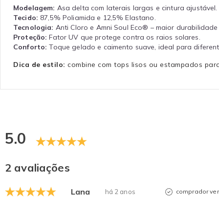
Modelagem:
Asa delta com laterais largas e cintura ajustável.
Tecido:
87,5% Poliamida e 12,5% Elastano.
Tecnologia:
Anti Cloro e Amni Soul Eco® – maior durabilidade
Proteção:
Fator UV que protege contra os raios solares.
Conforto:
Toque gelado e caimento suave, ideal para diferent
Dica de estilo:
combine com tops lisos ou estampados para c
5.0
2 avaliações
Lana
há 2 anos
comprador ver