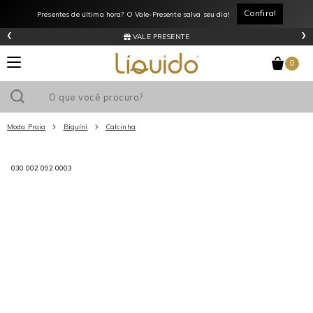
Confira!
Presentes de última hora? O Vale-Presente salva seu dia!
‹
›
VALE PRESENTE
0
Moda Praia
Biquíni
Calcinha
Utilize o cupom
e ganhe
R$0
de desconto
em sua primeira
030 002 092 0003
compra acima de R$
!