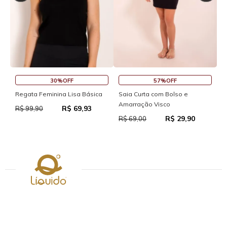
30%OFF
57%OFF
S
Regata Feminina Lisa Básica
Saia Curta com Bolso e
Amarração Visco
R$ 69,93
R
R$ 99,90
R$ 29,90
R$ 69,00