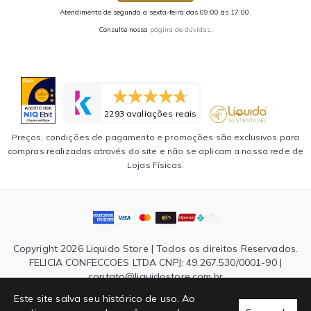
Atendimento de segunda a sexta-feira das 09:00 às 17:00.
Consulte nossa
página de dúvidas.
2293 avaliações reais
Preços, condições de pagamento e promoções são exclusivos para
compras realizadas através do site e não se aplicam a nossa rede de
Lojas Físicas.
Copyright 2026 Liquido Store | Todos os direitos Reservados.
FELICIA CONFECCOES LTDA CNPJ: 49.267.530/0001-90 |
contato@liquidostore.com.br
Endereço: Rua Silva Teles, 1465 - São Paulo, SP| CEP: 03026-
Este site salva seu histórico de uso. Ao
000