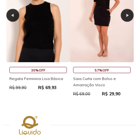
30%OFF
57%OFF
S
Regata Feminina Lisa Básica
Saia Curta com Bolso e
Amarração Visco
R$ 69,93
R
R$ 99,90
R$ 29,90
R$ 69,00