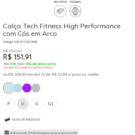
HIGH PERFOR
POLIAMIDA
Calça Tech Fitness High Performance
com Cós em Arco
Código: 030 013 163 0062
R$ 159,90
R$ 151,91
No
PIX
com
5% de desconto
.
Exceto nos produtos promocionais
ou R$ 159,90 em até 7x de R$ 22,84 s/ juros no cartão
P
M
G
G1
GUIA DE MEDIDAS
Adicionar Embalagem para presente