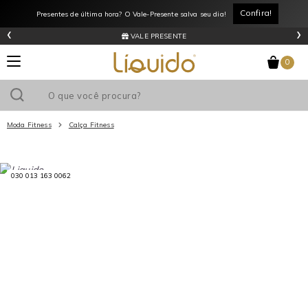
Confira!
Presentes de última hora? O Vale-Presente salva seu dia!
‹
›
VALE PRESENTE
0
Moda Fitness
Calça Fitness
Utilize o cupom
e ganhe
R$0
de desconto
em sua primeira
compra acima de R$
!
030 013 163 0062