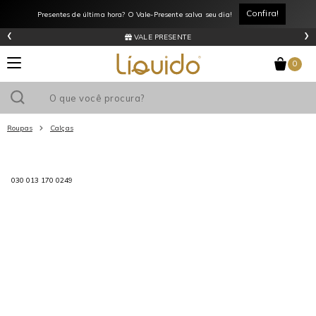
Confira!
Presentes de última hora? O Vale-Presente salva seu dia!
‹
›
VALE PRESENTE
0
Roupas
Calças
Utilize o cupom
e ganhe
R$0
de desconto
em sua primeira
compra acima de R$
!
030 013 170 0249