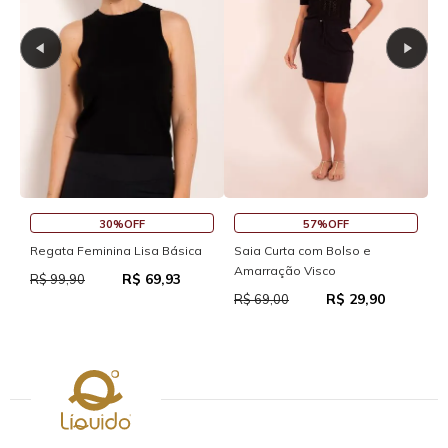
30%OFF
57%OFF
S
Regata Feminina Lisa Básica
Saia Curta com Bolso e
Amarração Visco
R$ 69,93
R
R$ 99,90
R$ 29,90
R$ 69,00