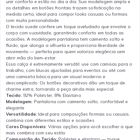
unir conforto e estilo no dia a dia. Sua modelagem ampla e
os detalhes em botões frontais trazem sofisticação na
medida certa, ideal para compor looks casuais ou formais
com muita personalidade.
O tecido suede confere um toque aveludado que envolve o
corpo com suavidade, garantindo conforto em todas as
ocasiões. A modelagem pantalona tem caimento solto e
fluido, que alonga a silhueta e proporciona liberdade de
movimento — perfeita para quem valoriza elegância sem
abrir mão do bem-estar.
Essa calça é extremamente versátil: use com camisas para o
trabalho, com blusas ajustadas para eventos ou até com
uma camiseta básica para um visual moderno e
descomplicado. Os botões decorativos dão um toque de
charme extra, tornando a peça ainda mais especial.
Tecido:
92% Poliéster, 8% Elastano
Modelagem:
Pantalona com caimento solto, confortável e
elegante
Versatilidade:
Ideal para composições formais ou casuais,
combina com diferentes estilos e ocasiões
Cores Disponíveis:
Várias opções para você escolher a que
mais combina com seu estilo
Composição do Tecido:
Poliéster e elastano — toque