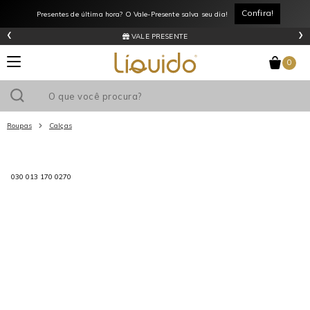
Confira!
Presentes de última hora? O Vale-Presente salva seu dia!
‹
›
VALE PRESENTE
0
Roupas
Calças
Utilize o cupom
e ganhe
R$0
de desconto
em sua primeira
030 013 170 0270
compra acima de R$
!