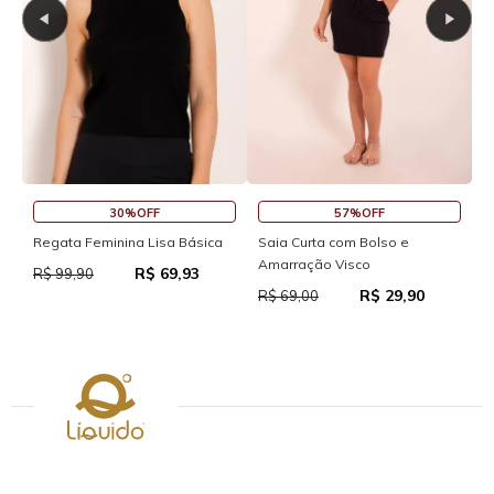
OFF
45%OFF
30%OFF
 Bolso e
Saia Curta Reta com Cós
Macaquinho Fitness N
co
Com Abertura Traseira
R$ 37,95
R$ 69,00
R$ 29,90
R$ 11
R$ 159,90