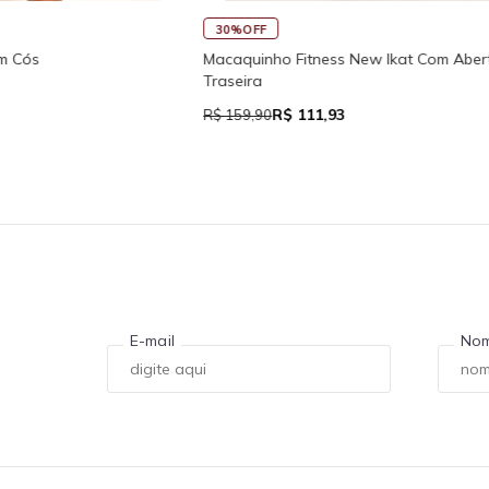
45%OFF
Fitness New Ikat Com Abertura
Regata Feminina de Alcinhas Re
 111,93
R$ 39,05
R$ 71,00
E-mail
No