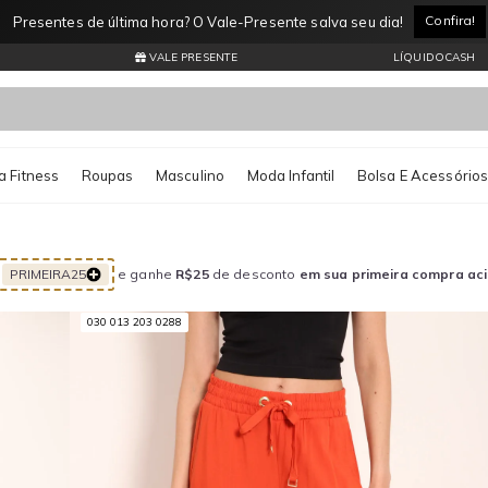
Confira!
s de última hora? O Vale-Presente salva seu dia!
VALE PRESENTE
LÍQUIDOCASH
 Fitness
Roupas
Masculino
Moda Infantil
Bolsa E Acessório
PRIMEIRA25
e ganhe
R$25
de desconto
em sua primeira compra ac
030 013 203 0288