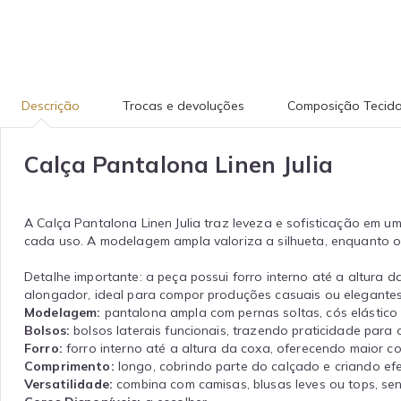
Descrição
Trocas e devoluções
Composição Tecid
Calça Pantalona Linen Julia
A Calça Pantalona Linen Julia traz leveza e sofisticação em 
cada uso. A modelagem ampla valoriza a silhueta, enquanto o
Detalhe importante: a peça possui forro interno até a altura 
alongador, ideal para compor produções casuais ou elegante
Modelagem:
pantalona ampla com pernas soltas, cós elástico 
Bolsos:
bolsos laterais funcionais, trazendo praticidade para o
Forro:
forro interno até a altura da coxa, oferecendo maior c
Comprimento:
longo, cobrindo parte do calçado e criando efe
Versatilidade:
combina com camisas, blusas leves ou tops, se