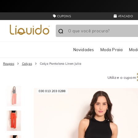
Presente
CUPONS
ATACADO
Novidades
Moda Praia
Moda
Roupas
Calças
Calça Pantalona Linen Julia
Utilize o cupom
030 013 203 0288