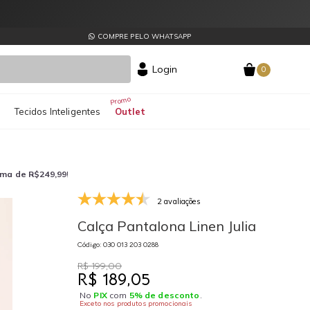
COMPRE PELO WHATSAPP
Login
0
s
Tecidos Inteligentes
Outlet
ima de R$249,99
!
2 avaliações
030 013 203 0288
03
Calça Pantalona Linen Julia
Código: 030 013 203 0288
R$ 199,00
R$ 189,05
No
PIX
com
5% de desconto
.
Exceto nos produtos promocionais