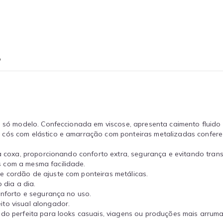
o
um só modelo. Confeccionada em viscose, apresenta caimento fluido
 cós com elástico e amarração com ponteiras metalizadas confere
da coxa, proporcionando conforto extra, segurança e evitando trans
s com a mesma facilidade.
e cordão de ajuste com ponteiras metálicas.
 dia a dia.
onforto e segurança no uso.
ito visual alongador.
ndo perfeita para looks casuais, viagens ou produções mais arrum