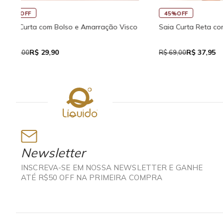
45%OFF
30%OFF
co
Saia Curta Reta com Cós
Macaquinho 
Traseira
R$ 37,95
R$
R$ 69,00
R$ 159,90
Newsletter
INSCREVA-SE EM NOSSA NEWSLETTER E GANHE
ATÉ R$50 OFF NA PRIMEIRA COMPRA