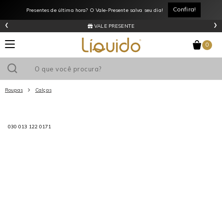
Confira!
Presentes de última hora? O Vale-Presente salva seu dia!
‹
›
VALE PRESENTE
0
Roupas
Calças
Utilize o cupom
e ganhe
R$0
de desconto
em sua primeira
compra acima de R$
!
030 013 122 0171