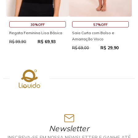
30%OFF
57%OFF
S
Regata Feminina Lisa Básica
Saia Curta com Bolso e
Amarração Visco
R$ 69,93
R
R$ 99,90
R$ 29,90
R$ 69,00
Newsletter
INSCREVA-SE EM NOSSA NEWSLETTER E GANHE ATÉ