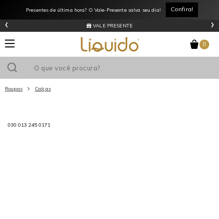
Confira!
Presentes de última hora? O Vale-Presente salva seu dia!
‹
›
VALE PRESENTE
0
Roupas
Calças
Utilize o cupom
e ganhe
R$0
de desconto
em sua primeira
compra acima de R$
!
030 013 245 0171