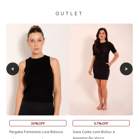
OUTLET
30%OFF
57%OFF
S
Regata Feminina Lisa Básica
Saia Curta com Bolso e
Amarração Visco