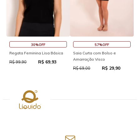
30%OFF
57%OFF
S
Regata Feminina Lisa Básica
Saia Curta com Bolso e
Amarração Visco
R$ 69,93
R
R$ 99,90
R$ 29,90
R$ 69,00