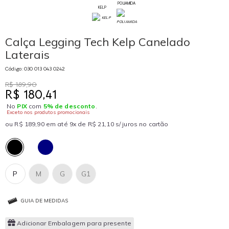
POLIAMIDA
KELP
Calça Legging Tech Kelp Canelado
Laterais
Código: 030 013 043 0242
R$ 189,90
R$ 180,41
No
PIX
com
5% de desconto
.
Exceto nos produtos promocionais
ou R$ 189,90 em até 9x de R$ 21,10 s/ juros no cartão
P
M
G
G1
GUIA DE MEDIDAS
Adicionar Embalagem para presente