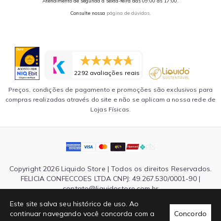
Atendimento de segunda a sexta-feira das 09:00 às 17:00.
Consulte nossa
página de dúvidas.
2292 avaliações reais
Preços, condições de pagamento e promoções são exclusivos para
compras realizadas através do site e não se aplicam a nossa rede de
Lojas Físicas.
Copyright 2026 Liquido Store | Todos os direitos Reservados.
FELICIA CONFECCOES LTDA CNPJ: 49.267.530/0001-90 |
contato@liquidostore.com.br
Endereço: Rua Silva Teles, 1465 - São Paulo, SP| CEP: 03026-
Este site salva seu histórico de uso. Ao
000
continuar navegando você concorda com a
Concordo