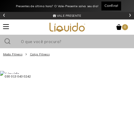
Confira!
Presentes de última hora? O Vale-Presente salva seu dia!
‹
›
VALE PRESENTE
0
Moda Fitness
Calça Fitness
Utilize o cupom
e ganhe
R$0
de desconto
em sua primeira
030 013 043 0242
compra acima de R$
!