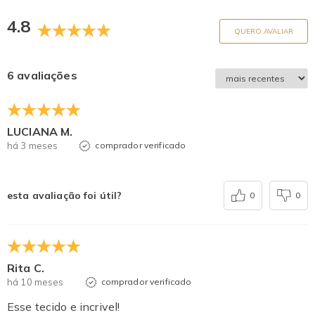
4.8
QUERO AVALIAR
6 avaliações
LUCIANA M.
há 3 meses
comprador verificado
esta avaliação foi útil?
0
0
Rita C.
há 10 meses
comprador verificado
Esse tecido e incrivel!