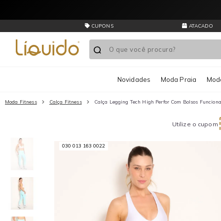
CUPONS
ATACADO
Novidades
Moda Praia
Moda
Moda Fitness
Calça Fitness
Calça Legging Tech High Perfor Com Bolsos Funciona
Utilize o cupom
030 013 163 0022