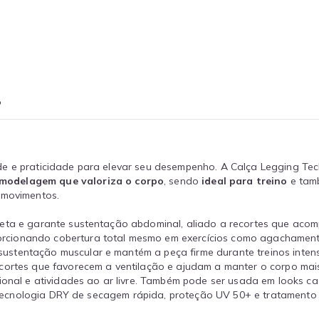
o
de e praticidade para elevar seu desempenho. A Calça Legging Tec
modelagem que valoriza o corpo
, sendo
ideal para treino
e tamb
 movimentos.
hueta e garante sustentação abdominal, aliado a recortes que ac
orcionando cobertura total mesmo em exercícios como agachament
sustentação muscular e mantém a peça firme durante treinos intens
cortes que favorecem a ventilação e ajudam a manter o corpo mais
ional e atividades ao ar livre. Também pode ser usada em looks cas
s, tecnologia DRY de secagem rápida, proteção UV 50+ e tratamento