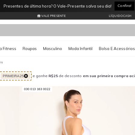
Confira!
Presentes de última hora? O Vale-Presente salva seu dia!
VALE PRESENTE
LÍQUIDOCASH
 Fitness
Roupas
Masculino
Moda Infantil
Bolsa E Acessório
is
PRIMEIRA25
e ganhe
R$25
de desconto
em sua primeira compra ac
030 013 163 0022