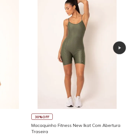
30%OFF
45
Macaquinho Fitness New Ikat Com Abertura
Rega
Traseira