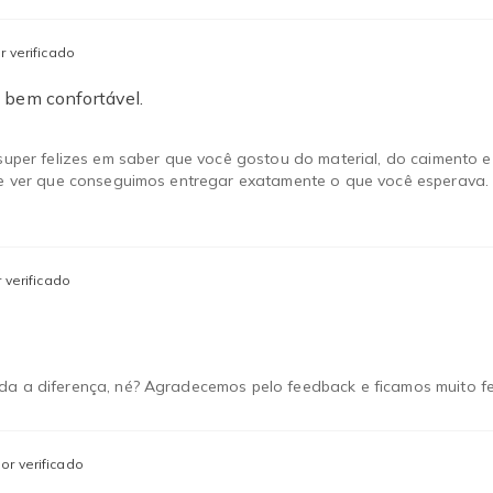
 verificado
e bem confortável.
s super felizes em saber que você gostou do material, do caimento
nte ver que conseguimos entregar exatamente o que você esperava.
verificado
a a diferença, né? Agradecemos pelo feedback e ficamos muito feli
r verificado