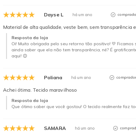
Dayse L
há um ano
comprador
Material de alta qualidade, veste bem, sem transparência 
Resposta da loja
Oi! Muito obrigada pelo seu retorno tão positivo! 💛 Ficamo
ainda saber que ela não tem transparência, né? É gratifica
aqui! 😊
Poliana
há um ano
comprador 
Achei ótima. Tecido maravilhoso
Resposta da loja
Que ótimo saber que você gostou! O tecido realmente faz tod
SAMARA
há um ano
comprado