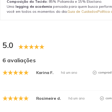
Composição do Tecido:
85% Poliamida e 15% Elastano.
Uma
legging de academia
pensada para quem busca performa
você em todos os momentos do dia.
Guia de Cuidados
Política
5.0
6 avaliações
Karina F.
há um ano
comprado
Rosimeire d.
há um ano
comp