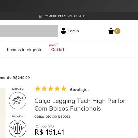
COMPRE PELO WHATSAPP
Login
0
s
Tecidos Inteligentes
Outlet
ima de R$249,99
!
6 avaliações
HIGH PERFOR
030 013 163 0022
03
Calça Legging Tech High Perfor
Com Bolsos Funcionais
Código: 030 013 163 0022
POLIAMIDA
R$ 169,90
R$ 161,41