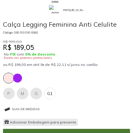
EMANA
PROTEÇÃO_UV_50+
Calça Legging Feminina Anti Celulite
Código: 030 013 070 0062
R$ 199,00
R$ 189,05
No
PIX
com
5% de desconto
.
Exceto nos produtos promocionais
ou R$ 199,00 em até 9x de R$ 22,11 s/ juros no cartão
P
M
G
G1
GUIA DE MEDIDAS
Adicionar Embalagem para presente