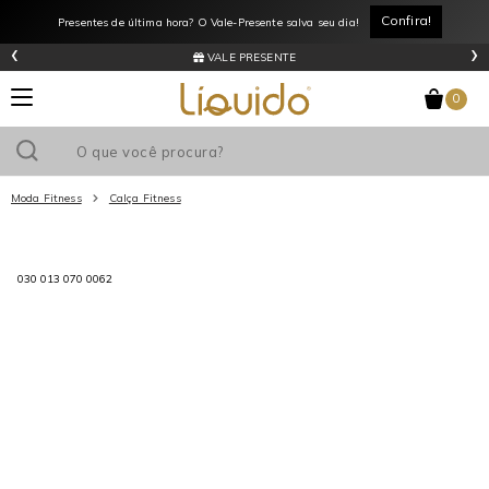
Confira!
Presentes de última hora? O Vale-Presente salva seu dia!
‹
›
VALE PRESENTE
0
Moda Fitness
Calça Fitness
Utilize o cupom
e ganhe
R$0
de desconto
em sua primeira
030 013 070 0062
compra acima de R$
!