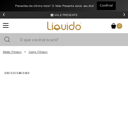
Confira!
Presentes de última hora? O Vale-Presente salva seu dia!
‹
›
VALE PRESENTE
0
Moda Fitness
Calça Fitness
Utilize o cupom
e ganhe
R$0
de desconto
em sua primeira
030 013 048 0163
compra acima de R$
!