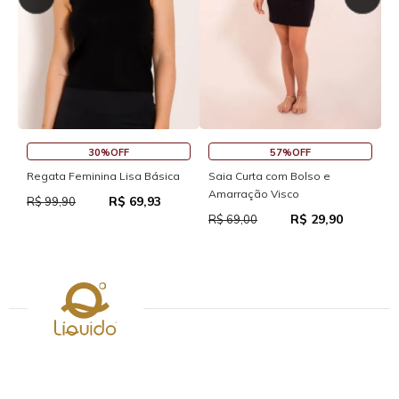
45%OFF
%OFF
57%OFF
Saia Curta Reta com 
a Lisa Básica
Saia Curta com Bolso e
Amarração Visco
R$ 37
R$ 69,93
R$ 69,00
R$ 29,90
R$ 69,00