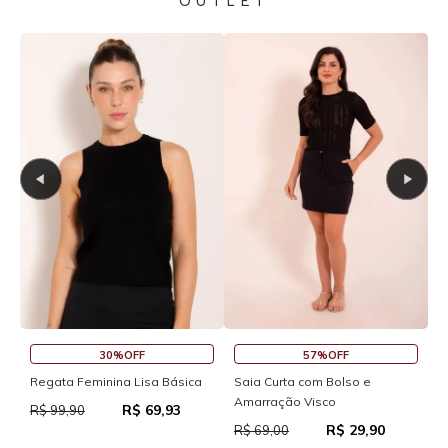
OUTLET
30%OFF
57%OFF
S
Regata Feminina Lisa Básica
Saia Curta com Bolso e
Amarração Visco
R$ 69,93
R
R$ 99,90
R$ 29,90
R$ 69,00