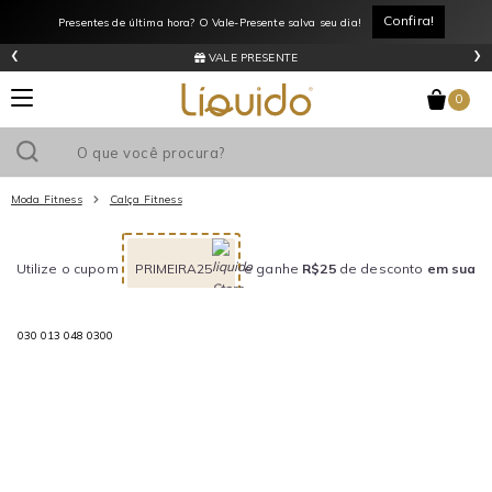
Confira!
Presentes de última hora? O Vale-Presente salva seu dia!
‹
›
VALE PRESENTE
0
Moda Fitness
Calça Fitness
Utilize o cupom
PRIMEIRA25
e ganhe
R$25
de desconto
em sua
primeira compra acima de R$249,99
!
030 013 048 0300