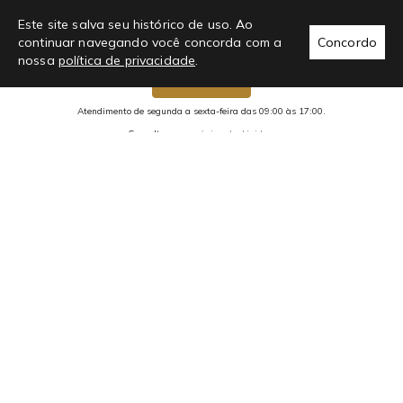
Este site salva seu histórico de uso. Ao
continuar navegando você concorda com a
Concordo
nossa
política de privacidade
.
Chama no whats!
Atendimento de segunda a sexta-feira das 09:00 às 17:00.
Consulte nossa
página de dúvidas.
2293 avaliações reais
Preços, condições de pagamento e promoções são exclusivos para
compras realizadas através do site e não se aplicam a nossa rede de
Lojas Físicas.