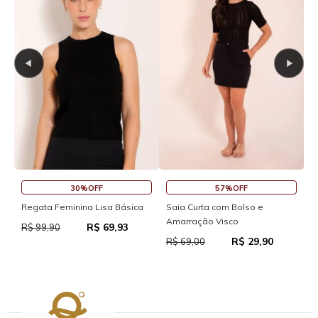
30%OFF
57%OFF
Regata Feminina Lisa Básica
Saia Curta com Bolso e
S
Amarração Visco
R$ 69,93
R$ 99,90
R
R$ 29,90
R$ 69,00