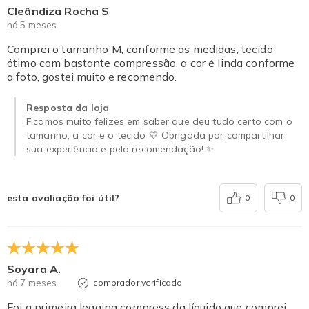
Cleândiza Rocha S
há 5 meses
Comprei o tamanho M, conforme as medidas, tecido
ótimo com bastante compressão, a cor é linda conforme
a foto, gostei muito e recomendo.
Resposta da loja
Ficamos muito felizes em saber que deu tudo certo com o
tamanho, a cor e o tecido 💛 Obrigada por compartilhar
sua experiência e pela recomendação! ✨
esta avaliação foi útil?
0
0
Soyara A.
há 7 meses
comprador verificado
Foi a primeira legging compress da líquido que comprei,