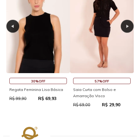
30%OFF
57%OFF
S
Regata Feminina Lisa Básica
Saia Curta com Bolso e
Amarração Visco
R$ 69,93
R
R$ 99,90
R$ 29,90
R$ 69,00