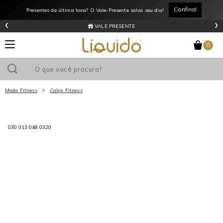
Confira!
Presentes de última hora? O Vale-Presente salva seu dia!
‹
›
VALE PRESENTE
0
Moda Fitness
Calça Fitness
Utilize o cupom
e ganhe
R$0
de desconto
em sua primeira
030 013 048 0320
compra acima de R$
!