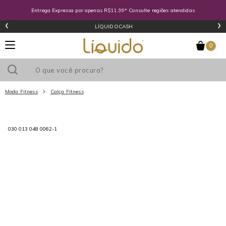
Entrega Expressa por apenas R$11,99* Consulte regiões atendidas
‹
›
LÍQUIDOCASH
0
Moda Fitness
Calça Fitness
Utilize o cupom
e ganhe
R$0
de desconto
em sua primeira
030 013 048 0062-1
compra acima de R$
!