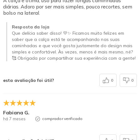
A calça é ótima, uso para fazer longas caminhadas
diárias. Adoro por ser mais simples, pouco recortes, sem
bolso na lateral.
Resposta da loja
Que delícia saber disso! 💛✨ Ficamos muito felizes em
saber que a calça está te acompanhando nas suas
caminhadas e que você gosta justamente do design mais
simples e confortável. Às vezes, menos é mais mesmo, né?
🥰 Obrigada por compartilhar sua experiência com a gente!
esta avaliação foi útil?
0
0
Fabiana G.
há 7 meses
comprador verificado