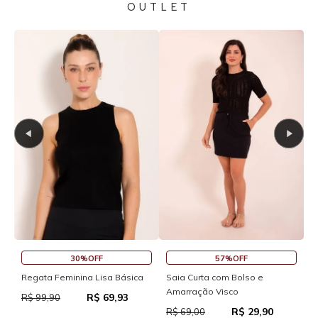
OUTLET
45%OFF
30%OFF
Saia Curta Reta com Cós
Macaquinho Fitness New Ikat
R
Com Abertura Traseira
R
R$ 37,95
R$ 69,00
R$ 111,93
R$ 159,90
R