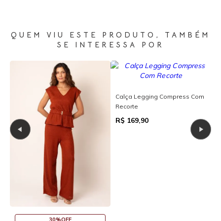
QUEM VIU ESTE PRODUTO, TAMBÉM
SE INTERESSA POR
ot
Calça Legging Compress Com
Recorte
C
C
R$ 169,90
R
30%OFF