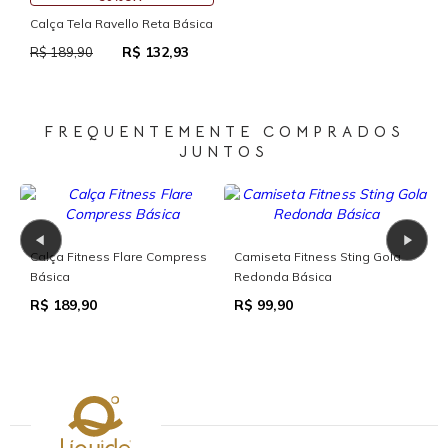
Calça Tela Ravello Reta Básica
R$ 132,93
R$ 189,90
FREQUENTEMENTE COMPRADOS
JUNTOS
ola
Calça Legging Power Supreme
Calça Legging Compress com
Cós Arco com Bolsos
Bolsos Funcionais e Recorte
R$ 189,90
R$ 169,90