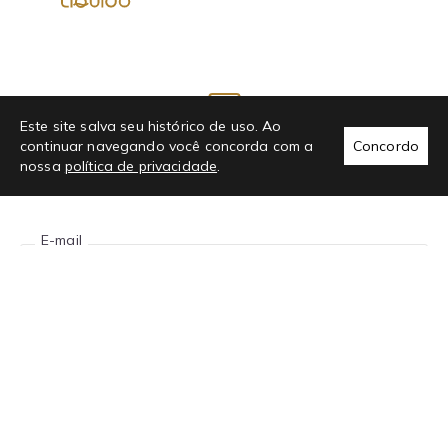
Este site salva seu histórico de uso. Ao
Newsletter
continuar navegando você concorda com a
Concordo
nossa
política de privacidade
.
INSCREVA-SE EM NOSSA NEWSLETTER E GANHE ATÉ
R$50 OFF NA PRIMEIRA COMPRA
E-mail
Nome