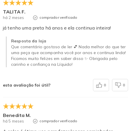
TALITA F.
há 2 meses
comprador verificado
já tenho uma preta há anos e ela continua inteira!
Resposta da loja
Que comentário gostoso de ler 💕 Nada melhor do que ter
uma peça que acompanha você por anos e continua linda!
Ficamos muito felizes em saber disso ✨ Obrigada pelo
carinho e confiança na Líquido!
esta avaliação foi útil?
0
0
Benedita M.
há 5 meses
comprador verificado