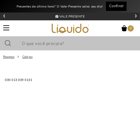
Confira!
Presentes de última hora? O Vale-Presente salva seu dia!
‹
›
VALE PRESENTE
0
Roupas
Calças
Utilize o cupom
e ganhe
R$0
de desconto
em sua primeira
030 013 039 0131
compra acima de R$
!