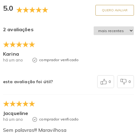
5.0
QUERO AVALIAR
2 avaliações
Karina
há um ano
comprador verificado
esta avaliação foi útil?
0
0
Jacqueline
há um ano
comprador verificado
Sem palavras!!! Maravilhosa